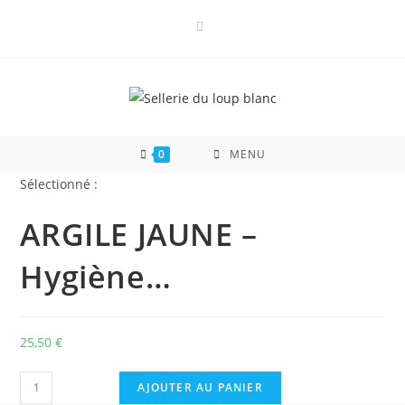
Skip
to
content
0
MENU
Sélectionné :
ARGILE JAUNE –
Hygiène…
25,50
€
quantité
AJOUTER AU PANIER
de