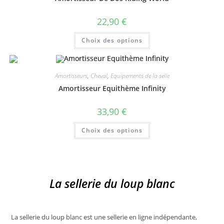
être
choisies
sur
22,90
€
la
page
Ce
du
Choix des options
produit
produit
a
plusieurs
variations.
Les
Amortisseurs
,
Cheval
,
Equipements de la selle
options
peuvent
Amortisseur Equithème Infinity
être
choisies
sur
33,90
€
la
page
Ce
du
Choix des options
produit
produit
a
plusieurs
variations.
Les
options
peuvent
La sellerie du loup blanc
être
choisies
sur
la
page
du
La sellerie du loup blanc est une sellerie en ligne indépendante,
produit