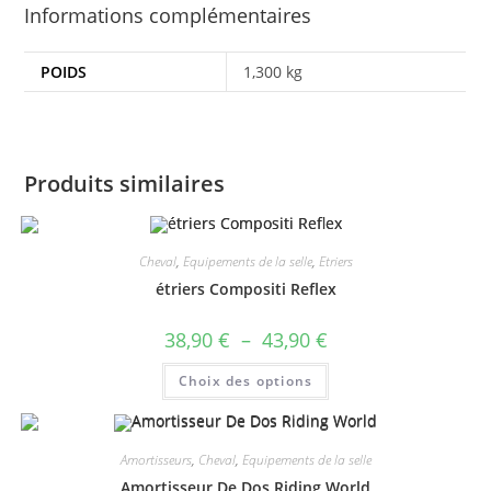
Informations complémentaires
POIDS
1,300 kg
Produits similaires
Cheval
,
Equipements de la selle
,
Etriers
étriers Compositi Reflex
Plage
38,90
€
–
43,90
€
de
prix :
Ce
Choix des options
38,90 €
produit
à
a
43,90 €
plusieurs
variations.
Les
Amortisseurs
,
Cheval
,
Equipements de la selle
options
peuvent
Amortisseur De Dos Riding World