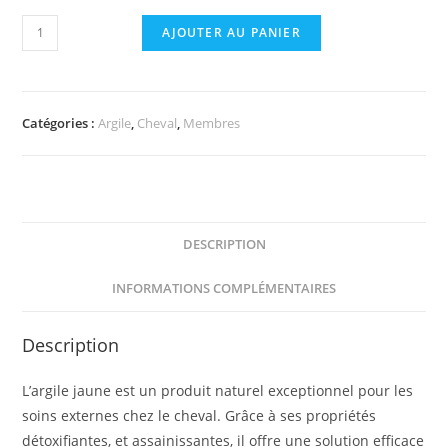
quantité
AJOUTER AU PANIER
de
ARGILE
JAUNE
Catégories :
Argile
,
Cheval
,
Membres
–
Hygiène
cutanée
en
milieu
DESCRIPTION
humide
esc
INFORMATIONS COMPLÉMENTAIRES
Description
L’argile jaune est un produit naturel exceptionnel pour les
soins externes chez le cheval. Grâce à ses propriétés
détoxifiantes, et assainissantes, il offre une solution efficace