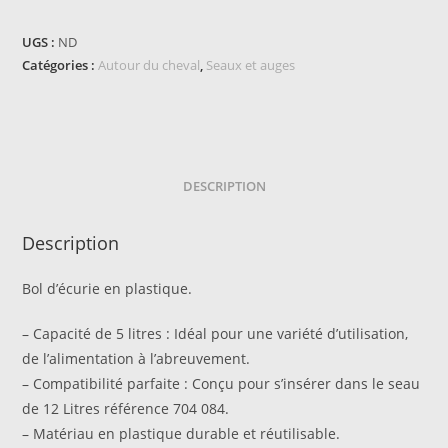
d'écurie
Hippotonic
UGS :
ND
5L
Catégories :
Autour du cheval
,
Seaux et auges
DESCRIPTION
Description
Bol d’écurie en plastique.
– Capacité de 5 litres : Idéal pour une variété d’utilisation,
de l’alimentation à l’abreuvement.
– Compatibilité parfaite : Conçu pour s’insérer dans le seau
de 12 Litres référence 704 084.
– Matériau en plastique durable et réutilisable.