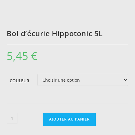
Bol d’écurie Hippotonic 5L
5,45
€
COULEUR
quantité
AJOUTER AU PANIER
de
Bol