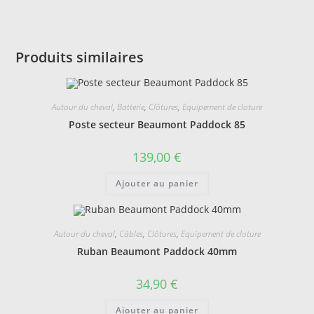
Produits similaires
Autour du cheval
,
Batterie
,
Clôtures
,
Equipement de cloture
Poste secteur Beaumont Paddock 85
139,00
€
Ajouter au panier
Autour du cheval
,
Câbles
,
Clôtures
,
Equipement de cloture
Ruban Beaumont Paddock 40mm
34,90
€
Ajouter au panier