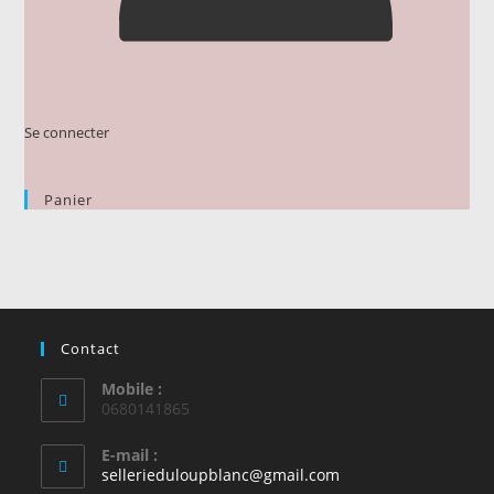
Se connecter
Panier
Contact
Mobile :
0680141865
E-mail :
S’ouvre
sellerieduloupblanc@gmail.com
dans