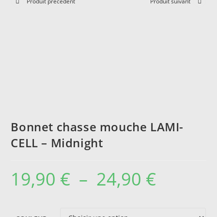
Produit précédent
Produit suivant
Bonnet chasse mouche LAMI-
CELL – Midnight
19,90
€
–
24,90
€
Plage
de
prix :
19,90 €
à
24,90 €