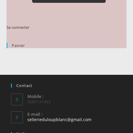
Se connecter
Panier
Contact
Mobile :
0680141865
E-mail :
S’ouvre
sellerieduloupblanc@gmail.com
dans
votre