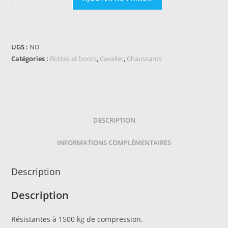
de
Boots
de
sécurité
UGS :
ND
NORTON
Catégories :
Bottes et boots
,
Cavalier
,
Chaussants
-
Sécurity
DESCRIPTION
INFORMATIONS COMPLÉMENTAIRES
Description
Description
Résistantes à 1500 kg de compression.