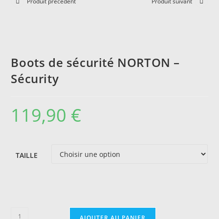
Produit précédent
Produit suivant
Boots de sécurité NORTON –
Sécurity
119,90
€
TAILLE
quantité
AJOUTER AU PANIER