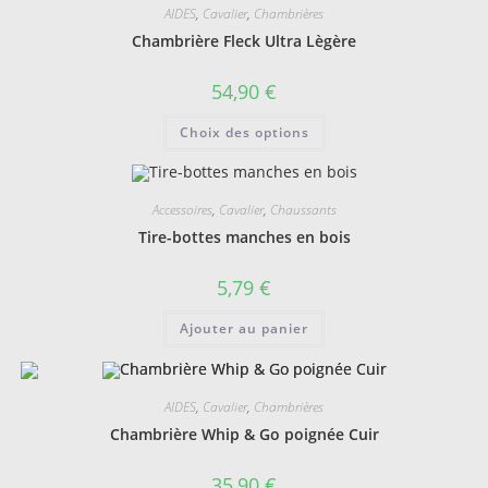
AIDES
,
Cavalier
,
Chambrières
Chambrière Fleck Ultra Lègère
54,90
€
Ce
Choix des options
produit
a
plusieurs
variations.
Les
Accessoires
,
Cavalier
,
Chaussants
options
peuvent
Tire-bottes manches en bois
être
choisies
sur
5,79
€
la
page
du
Ajouter au panier
produit
AIDES
,
Cavalier
,
Chambrières
Chambrière Whip & Go poignée Cuir
35,90
€