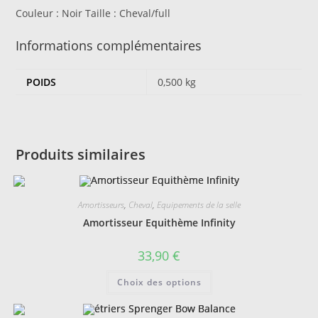
Couleur :
Noir
Taille :
Cheval/full
Informations complémentaires
POIDS
0,500 kg
Produits similaires
Amortisseurs
,
Cheval
,
Equipements de la selle
Amortisseur Equithème Infinity
33,90
€
Ce
Choix des options
produit
a
plusieurs
variations.