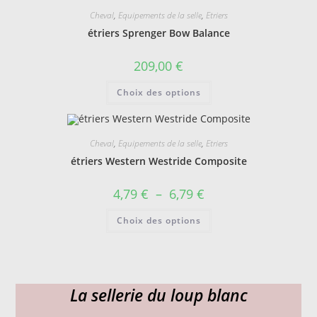
Les
Cheval
,
Equipements de la selle
,
Etriers
options
peuvent
étriers Sprenger Bow Balance
être
choisies
sur
209,00
€
la
page
Ce
du
Choix des options
produit
produit
a
plusieurs
variations.
Les
Cheval
,
Equipements de la selle
,
Etriers
options
peuvent
étriers Western Westride Composite
être
choisies
sur
Plage
4,79
€
–
6,79
€
la
de
page
prix :
Ce
du
Choix des options
4,79 €
produit
produit
à
a
6,79 €
plusieurs
variations.
Les
options
peuvent
La sellerie du loup blanc
être
choisies
sur