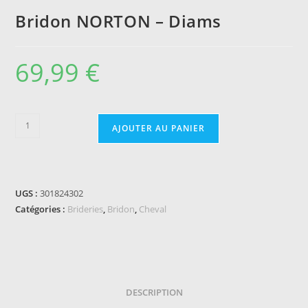
Bridon NORTON – Diams
69,99
€
quantité
AJOUTER AU PANIER
de
Bridon
NORTON
-
UGS :
301824302
Diams
Catégories :
Brideries
,
Bridon
,
Cheval
DESCRIPTION