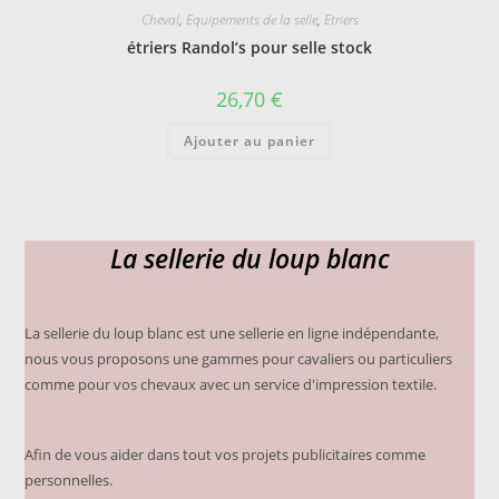
Les
Cheval
,
Equipements de la selle
,
Etriers
options
peuvent
étriers Randol’s pour selle stock
être
choisies
sur
26,70
€
la
page
du
Ajouter au panier
produit
La sellerie du loup blanc
La sellerie du loup blanc est une sellerie en ligne indépendante,
nous vous proposons une gammes pour cavaliers ou particuliers
comme pour vos chevaux avec un service d'impression textile.
Afin de vous aider dans tout vos projets publicitaires comme
personnelles.