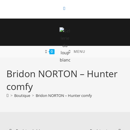
Skip
to
content
0
MENU
Bridon NORTON – Hunter
comfy
>
Boutique
>
Bridon NORTON – Hunter comfy