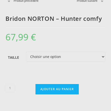
Produit précédent
Produit suivant
Bridon NORTON – Hunter comfy
67,99
€
TAILLE
quantité
AJOUTER AU PANIER
de
Bridon
NORTON