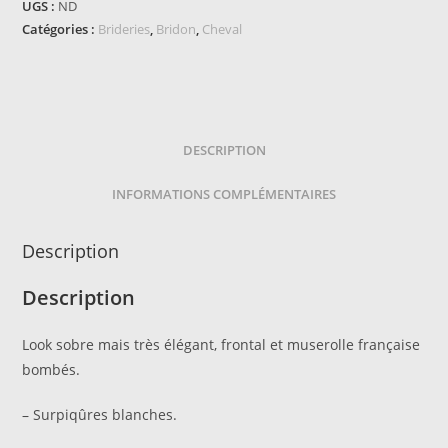
-
UGS :
ND
Hunter
Catégories :
Brideries
,
Bridon
,
Cheval
comfy
DESCRIPTION
INFORMATIONS COMPLÉMENTAIRES
Description
Description
Look sobre mais très élégant, frontal et muserolle française
bombés.
– Surpiqûres blanches.