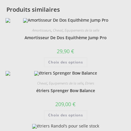
Produits similaires
Amortisseurs
,
Cheval
,
Equipements de la selle
Amortisseur De Dos Equithème Jump Pro
29,90
€
Ce
Choix des options
produit
a
plusieurs
variations.
Les
Cheval
,
Equipements de la selle
,
Etriers
options
peuvent
étriers Sprenger Bow Balance
être
choisies
sur
209,00
€
la
page
Ce
du
Choix des options
produit
produit
a
plusieurs
variations.