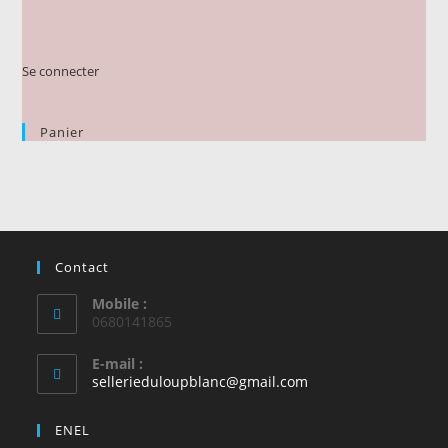
Se connecter
Panier
Contact
Mobile :
0680141865
E-mail :
S’ouvre
sellerieduloupblanc@gmail.com
dans
votre
ENEL
application