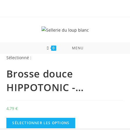
Skip
to
content
0
MENU
Sélectionné :
Brosse douce
HIPPOTONIC -…
4,79
€
SÉLECTIONNER LES OPTIONS