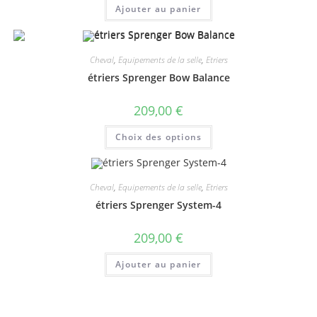
Ajouter au panier
Cheval
,
Equipements de la selle
,
Etriers
étriers Sprenger Bow Balance
209,00
€
Ce
Choix des options
produit
a
plusieurs
variations.
Les
Cheval
,
Equipements de la selle
,
Etriers
options
peuvent
étriers Sprenger System-4
être
choisies
sur
209,00
€
la
page
du
Ajouter au panier
produit