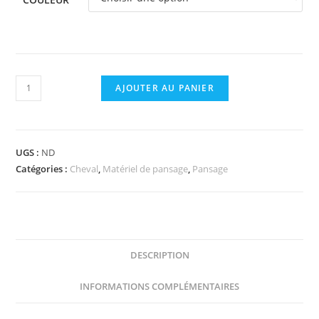
quantité
AJOUTER AU PANIER
de
Brosse
douce
UGS :
ND
HIPPOTONIC
Catégories :
Cheval
,
Matériel de pansage
,
Pansage
-
Glitter
DESCRIPTION
INFORMATIONS COMPLÉMENTAIRES