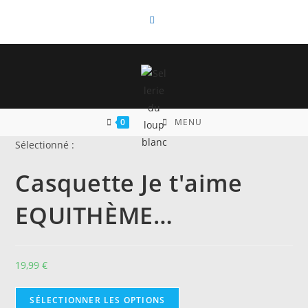
Skip
to
content
0
MENU
Sélectionné :
Casquette Je t'aime
EQUITHÈME…
19,99
€
SÉLECTIONNER LES OPTIONS