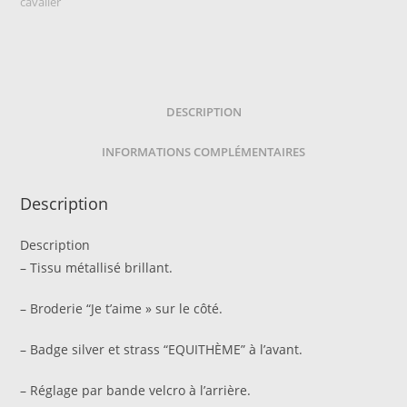
-
cavalier
Studio
DESCRIPTION
INFORMATIONS COMPLÉMENTAIRES
Description
Description
– Tissu métallisé brillant.
– Broderie “Je t’aime » sur le côté.
– Badge silver et strass “EQUITHÈME” à l’avant.
– Réglage par bande velcro à l’arrière.