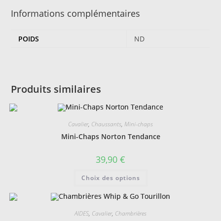
Informations complémentaires
POIDS
ND
Produits similaires
Cavalier
,
Chaussants
,
Mini-chaps
Mini-Chaps Norton Tendance
39,90
€
Ce
Choix des options
produit
a
plusieurs
variations.
Les
AIDES
,
Cavalier
,
Chambrières
options
peuvent