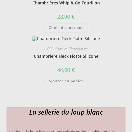
Chambrières Whip & Go Tourillon
être
choisies
sur
23,90
€
la
page
Ce
du
Choix des options
produit
produit
a
plusieurs
variations.
Les
AIDES
,
Cavalier
,
Chambrières
options
peuvent
Chambrière Fleck Flotte Silicone
être
choisies
sur
44,90
€
la
page
du
Ajouter au panier
produit
La sellerie du loup blanc
La sellerie du loup blanc est une sellerie en ligne indépendante,