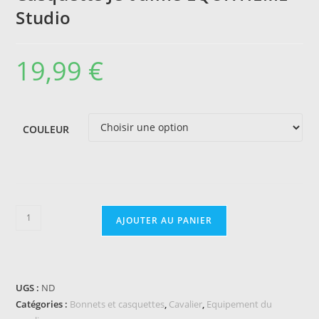
Studio
19,99
€
COULEUR
quantité
AJOUTER AU PANIER
de
Casquette
Je
t'aime
UGS :
ND
EQUITHÈME
Catégories :
Bonnets et casquettes
,
Cavalier
,
Equipement du