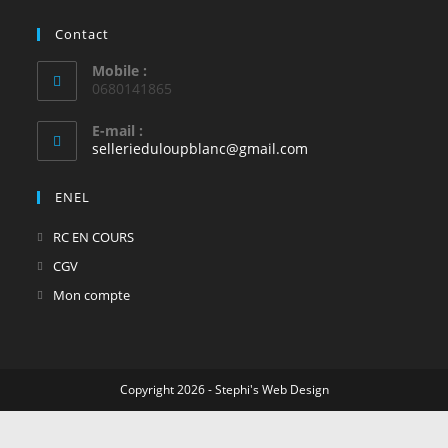
Contact
Mobile :
0680141865
E-mail :
S’ouvre
sellerieduloupblanc@gmail.com
dans
votre
ENEL
application
S’ouvre
RC EN COURS
dans
S’ouvre
CGV
un
dans
S’ouvre
Mon compte
nouvel
un
dans
onglet
nouvel
un
onglet
nouvel
Copyright 2026 - Stephi's Web Design
onglet