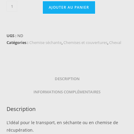
quantité
AJOUTER AU PANIER
de
Chemise
BACK
ON
UGS :
ND
TRACK
Catégories :
Chemise séchante
,
Chemises et couvertures
,
Cheval
-
Sienna
DESCRIPTION
INFORMATIONS COMPLÉMENTAIRES
Description
L’idéal pour le transport, en séchante ou en chemise de
récupération.