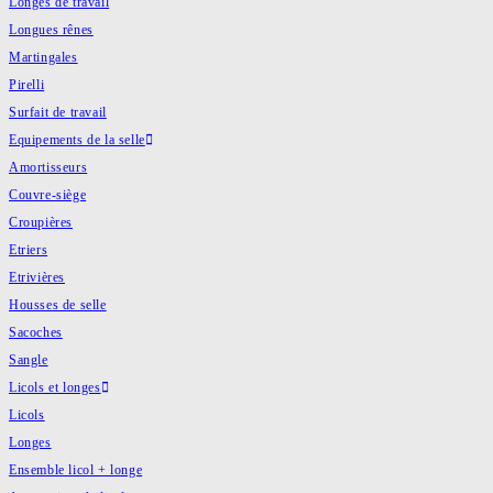
Longes de travail
Longues rênes
Martingales
Pirelli
Surfait de travail
Equipements de la selle
Amortisseurs
Couvre-siège
Croupières
Etriers
Etrivières
Housses de selle
Sacoches
Sangle
Licols et longes
Licols
Longes
Ensemble licol + longe