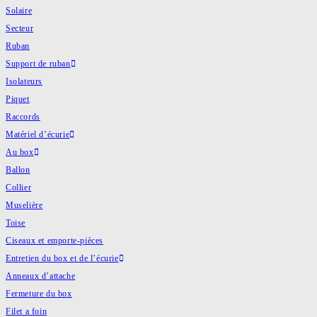
Solaire
Secteur
Ruban
Support de ruban
Isolateurs
Piquet
Raccords
Matériel d’écurie
Au box
Ballon
Collier
Muselière
Toise
Ciseaux et emporte-pièces
Entretien du box et de l’écurie
Anneaux d’attache
Fermeture du box
Filet a foin