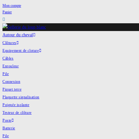
Mon compte
Skip
Panier
to
content
Autour du cheval
Clôtures
Equipement de cloture
Câbles
Enrouleur
Pile
Connexion
Piquet terre
Plaquette signalisation
Poignée isolante
Testeur de clôture
Poste
Batterie
Pile