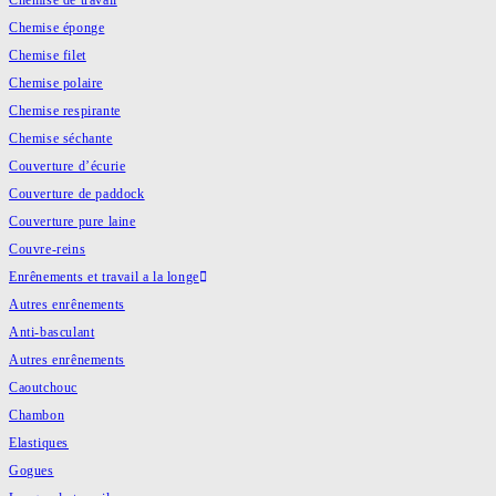
Chemise de travail
Chemise éponge
Chemise filet
Chemise polaire
Chemise respirante
Chemise séchante
Couverture d’écurie
Couverture de paddock
Couverture pure laine
Couvre-reins
Enrênements et travail a la longe
Autres enrênements
Anti-basculant
Autres enrênements
Caoutchouc
Chambon
Elastiques
Gogues