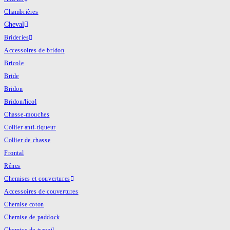
Chambrières
Cheval
Brideries
Accessoires de bridon
Bricole
Bride
Bridon
Bridon/licol
Chasse-mouches
Collier anti-tiqueur
Collier de chasse
Frontal
Rênes
Chemises et couvertures
Accessoires de couvertures
Chemise coton
Chemise de paddock