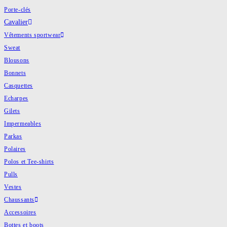
Porte-clés
Cavalier
Vêtements sportwear
Sweat
Blousons
Bonnets
Casquettes
Echarpes
Gilets
Impermeables
Parkas
Polaires
Polos et Tee-shirts
Pulls
Vestes
Chaussants
Accessoires
Bottes et boots