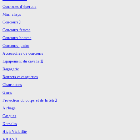
Courroies d’éperons
Mini-chaps
Concours
Concours femme
Concours homme
Concours junior
Accessoires de concours
Equipement du cavalier
Bagagerie
Bonnets et casquettes
Chaussettes
Gants
Protection du corps et de la tête
Airbags
Casques
Dorsales
High Visibilité
AIDES