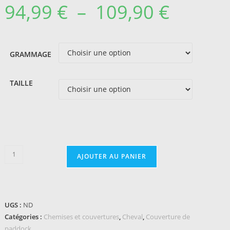
94,99
€
–
109,90
€
Plage
de
prix :
94,99 €
à
109,90 €
GRAMMAGE
TAILLE
quantité
AJOUTER AU PANIER
de
Couverture
d'extérieur
LAMI-
UGS :
ND
CELL
Catégories :
Chemises et couvertures
,
Cheval
,
Couverture de
-
paddock