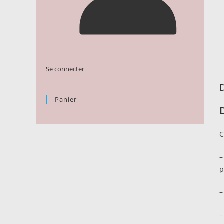
Se connecter
D
Panier
C
–
p
–
–