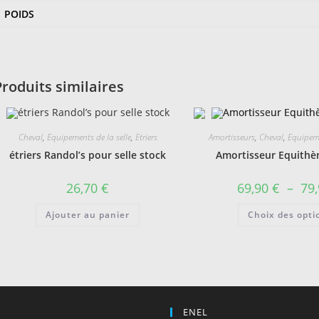
POIDS
Produits similaires
Cheval
,
Equipements de la selle
,
Etriers
Amortisseurs
,
Cheval
,
Equipeme
étriers Randol’s pour selle stock
Amortisseur Equith
26,70
€
69,90
€
–
79
Ajouter au panier
Choix des opti
ENEL