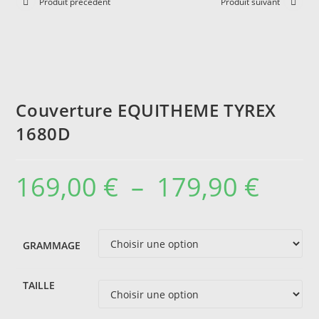
Produit précédent
Produit suivant
Couverture EQUITHEME TYREX
1680D
169,00
€
–
179,90
€
Plage
de
prix :
169,00 €
à
179,90 €
GRAMMAGE
TAILLE