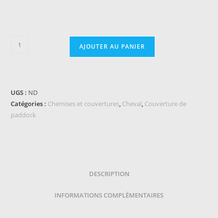
quantité
AJOUTER AU PANIER
de
Couverture
EQUITHEME
TYREX
UGS :
ND
1680D
Catégories :
Chemises et couvertures
,
Cheval
,
Couverture de
paddock
DESCRIPTION
INFORMATIONS COMPLÉMENTAIRES