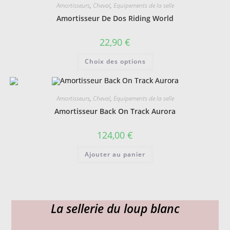
Amortisseurs
,
Cheval
,
Equipements de la selle
options
peuvent
Amortisseur De Dos Riding World
être
choisies
sur
22,90
€
la
page
Ce
du
Choix des options
produit
produit
a
plusieurs
variations.
Les
Amortisseurs
,
Cheval
,
Equipements de la selle
options
peuvent
Amortisseur Back On Track Aurora
être
choisies
sur
124,00
€
la
page
du
Ajouter au panier
produit
La sellerie du loup blanc