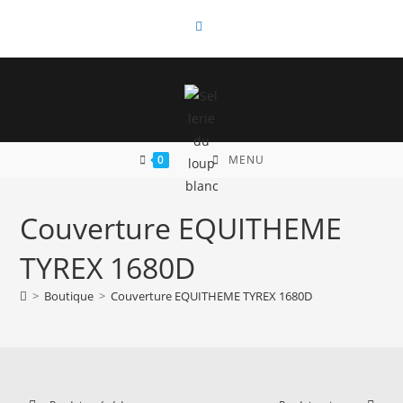
Skip
to
content
0
MENU
Couverture EQUITHEME
TYREX 1680D
>
Boutique
>
Couverture EQUITHEME TYREX 1680D