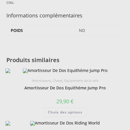
cou.
Informations complémentaires
POIDS
ND
Produits similaires
Amortisseurs
,
Cheval
,
Equipements de la selle
Amortisseur De Dos Equithème Jump Pro
29,90
€
Ce
Choix des options
produit
a
plusieurs
variations.
Les