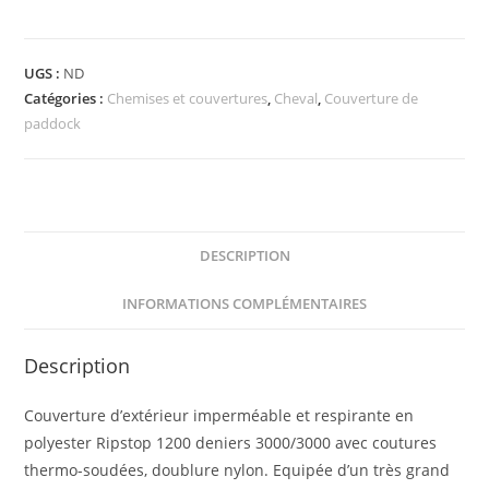
Couverture
EQUITHÈME
UGS :
ND
-
Catégories :
Chemises et couvertures
,
Cheval
,
Couverture de
TYREX
paddock
Aisance
1200D
DESCRIPTION
INFORMATIONS COMPLÉMENTAIRES
Description
Couverture d’extérieur imperméable et respirante en
polyester Ripstop 1200 deniers 3000/3000 avec coutures
thermo-soudées, doublure nylon. Equipée d’un très grand