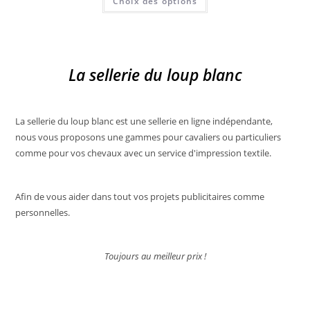
Choix des options
produit
produit
a
plusieurs
variations.
Les
options
peuvent
La sellerie du loup blanc
être
choisies
sur
la
page
du
La sellerie du loup blanc est une sellerie en ligne indépendante,
produit
nous vous proposons une gammes pour cavaliers ou particuliers
comme pour vos chevaux avec un service d'impression textile.
Afin de vous aider dans tout vos projets publicitaires comme
personnelles.
Toujours au meilleur prix !