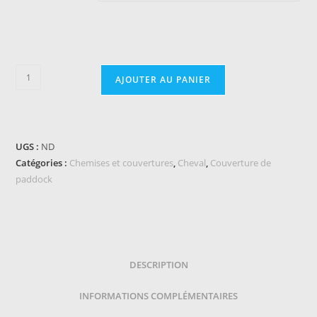
quantité
AJOUTER AU PANIER
de
Couverture
RIDING
WORLD
UGS :
ND
-
Catégories :
Chemises et couvertures
,
Cheval
,
Couverture de
Eco
paddock
600D
-
Combo
DESCRIPTION
INFORMATIONS COMPLÉMENTAIRES