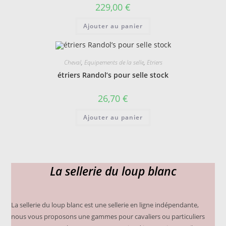
sur
229,00
€
la
page
du
Ajouter au panier
produit
Cheval
,
Equipements de la selle
,
Etriers
étriers Randol’s pour selle stock
26,70
€
Ajouter au panier
La sellerie du loup blanc
La sellerie du loup blanc est une sellerie en ligne indépendante,
nous vous proposons une gammes pour cavaliers ou particuliers