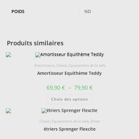
POIDS
ND
Produits similaires
Amortisseurs
,
Cheval
,
Equipements de la selle
Amortisseur Equithème Teddy
Plage
69,90
€
–
79,90
€
de
prix :
Ce
Choix des options
69,90 €
produit
à
a
79,90 €
plusieurs
variations.
Les
Cheval
,
Equipements de la selle
,
Etriers
options
peuvent
étriers Sprenger Flexcite
être
choisies