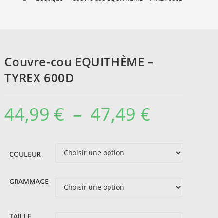
Couvre-cou EQUITHÈME –
TYREX 600D
44,99
€
–
47,49
€
Plage
de
prix :
44,99 €
à
47,49 €
COULEUR
GRAMMAGE
TAILLE