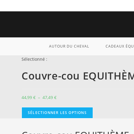
Skip
to
content
AUTOUR DU CHEVAL
CADEAUX ÉQU
Sélectionné :
Couvre-cou EQUITHÈM
Plage
44,99
€
–
47,49
€
de
prix :
SÉLECTIONNER LES OPTIONS
44,99 €
à