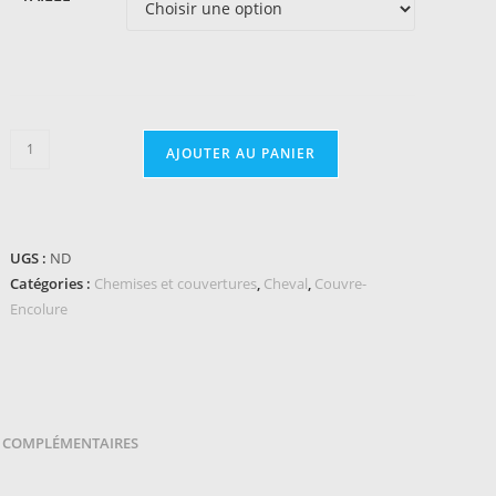
quantité
AJOUTER AU PANIER
de
Couvre-
cou
EQUITHÈME
UGS :
ND
-
Catégories :
Chemises et couvertures
,
Cheval
,
Couvre-
TYREX
Encolure
600D
 COMPLÉMENTAIRES