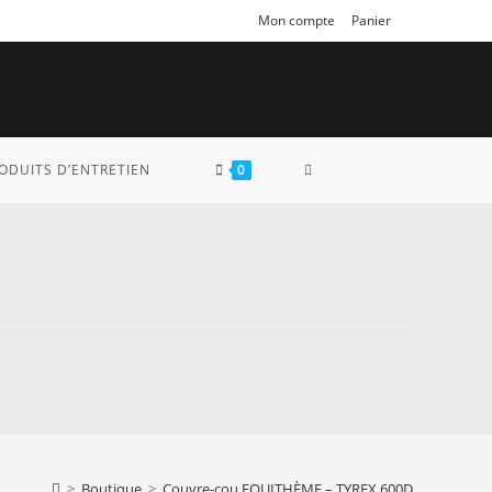
Mon compte
Panier
TOGGLE
ODUITS D’ENTRETIEN
0
WEBSITE
SEARCH
>
Boutique
>
Couvre-cou EQUITHÈME – TYREX 600D