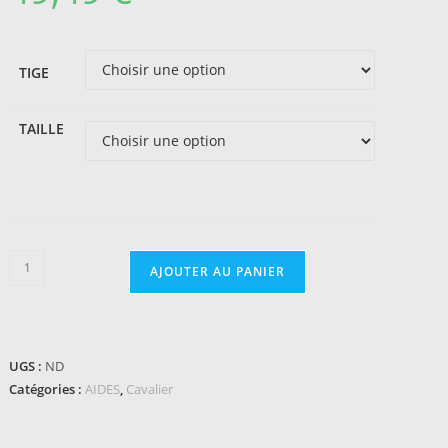
TIGE
TAILLE
quantité
AJOUTER AU PANIER
de
Éperons
METALAB
-
UGS :
ND
Boules
Catégories :
AIDES
,
Cavalier