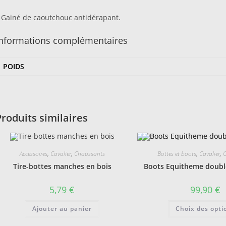
 Gainé de caoutchouc antidérapant.
Informations complémentaires
POIDS
Produits similaires
Accessoires
,
Cavalier
,
Chaussants
Bottes et boots
,
Cavalier
,
Tire-bottes manches en bois
Boots Equitheme doub
5,79
€
99,90
€
Ajouter au panier
Choix des opti