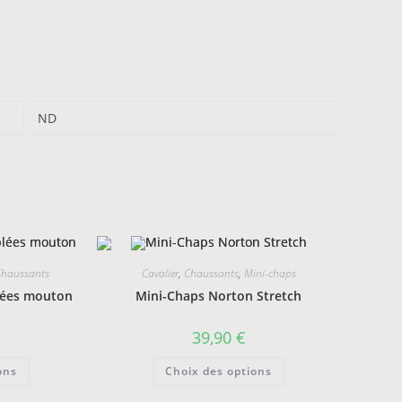
ND
Chaussants
Cavalier
,
Chaussants
,
Mini-chaps
lées mouton
Mini-Chaps Norton Stretch
39,90
€
Ce
Ce
ons
Choix des options
produit
produit
a
a
plusieurs
plusieurs