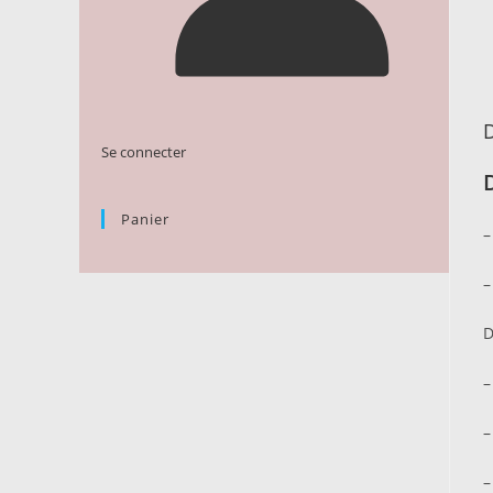
D
Se connecter
Panier
–
–
D
–
–
–