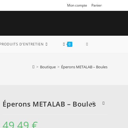
Mon compte
Panier
TOGGLE
PRODUITS D’ENTRETIEN
0
WEBSITE
>
Boutique
>
Éperons METALAB – Boules
SEARCH
Éperons METALAB – Boules
49,49
€