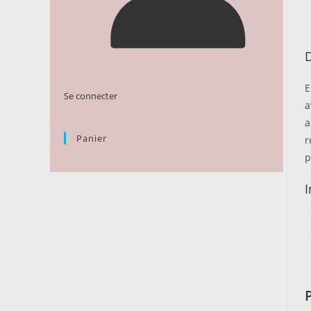
D
E
Se connecter
a
a
Panier
r
p