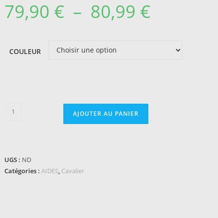
79,90
€
–
80,99
€
Plage
de
prix :
79,90 €
à
80,99 €
COULEUR
quantité
AJOUTER AU PANIER
de
Éperons
SPRENGER
FairRider
UGS :
ND
plats
Catégories :
AIDES
,
Cavalier