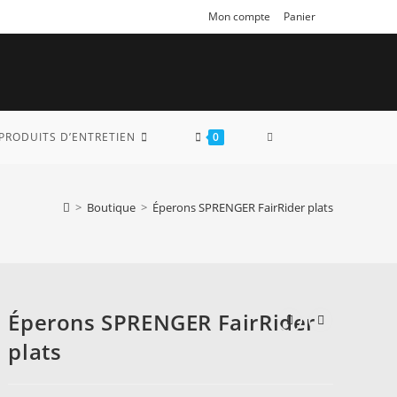
Mon compte
Panier
TOGGLE
PRODUITS D’ENTRETIEN
0
WEBSITE
>
Boutique
>
Éperons SPRENGER FairRider plats
SEARCH
Éperons SPRENGER FairRider
plats