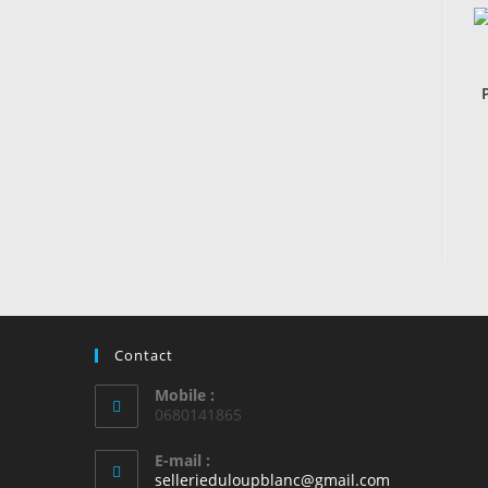
Contact
Mobile :
0680141865
E-mail :
S’ouvre
sellerieduloupblanc@gmail.com