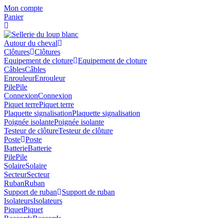
Skip
Mon compte
to
Panier
content
Autour du cheval
Clôtures
Clôtures
Equipement de cloture
Equipement de cloture
Câbles
Câbles
Enrouleur
Enrouleur
Pile
Pile
Connexion
Connexion
Piquet terre
Piquet terre
Plaquette signalisation
Plaquette signalisation
Poignée isolante
Poignée isolante
Testeur de clôture
Testeur de clôture
Poste
Poste
Batterie
Batterie
Pile
Pile
Solaire
Solaire
Secteur
Secteur
Ruban
Ruban
Support de ruban
Support de ruban
Isolateurs
Isolateurs
Piquet
Piquet