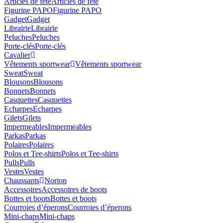
Articles de fête
Articles de fête
Figurine PAPO
Figurine PAPO
Gadget
Gadget
Librairie
Librairie
Peluches
Peluches
Porte-clés
Porte-clés
Cavalier
Vêtements sportwear
Vêtements sportwear
Sweat
Sweat
Blousons
Blousons
Bonnets
Bonnets
Casquettes
Casquettes
Echarpes
Echarpes
Gilets
Gilets
Impermeables
Impermeables
Parkas
Parkas
Polaires
Polaires
Polos et Tee-shirts
Polos et Tee-shirts
Pulls
Pulls
Vestes
Vestes
Chaussants
Norton
Accessoires
Accessoires de boots
Bottes et boots
Bottes et boots
Courroies d’éperons
Courroies d’éperons
Mini-chaps
Mini-chaps