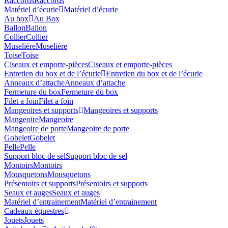
Raccords
Raccords
Matériel d’écurie
Matériel d’écurie
Au box
Au Box
Ballon
Ballon
Collier
Collier
Muselière
Muselière
Toise
Toise
Ciseaux et emporte-pièces
Ciseaux et emporte-pièces
Entretien du box et de l’écurie
Entretien du box et de l’écurie
Anneaux d’attache
Anneaux d’attache
Fermeture du box
Fermeture du box
Filet a foin
Filet a foin
Mangeoires et supports
Mangeoires et supports
Mangeoire
Mangeoire
Mangeoire de porte
Mangeoire de porte
Gobelet
Gobelet
Pelle
Pelle
Support bloc de sel
Support bloc de sel
Montoirs
Montoirs
Mousquetons
Mousquetons
Présentoirs et supports
Présentoirs et supports
Seaux et auges
Seaux et auges
Matériel d’entrainement
Matériel d’entrainement
Cadeaux équestres
Jouets
Jouets