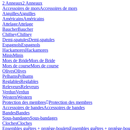
2 Anneaux
2 Anneaux
Accessoires de mors
Accessoires de mors
Aiguilles
Aiguilles
Américains
Américains
Attelage
Attelage
Baucher
Baucher
Chifney
Chifney
Demi-spatules
Demi-spatules
Espagnols
Espagnols
Hackamores
Hackamores
Minis
Minis
Mors de Bride
Mors de Bride
Mors de course
Mors de course
Olives
Olives
Pelhams
Pelhams
Reglables
Reglables
Releveurs
Releveurs
Verdun
Verdun
Western
Western
Protection des membres
Protection des membres
Accessoires de bandes
Accessoires de bandes
Bandes
Bandes
Sous-bandages
Sous-bandages
Cloches
Cloches
Ensembles guêtres + protège-boulets
Ensembles guêtres + protège-bou