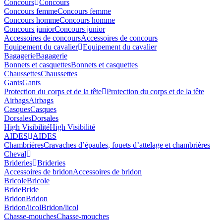
Concours
Concours
Concours femme
Concours femme
Concours homme
Concours homme
Concours junior
Concours junior
Accessoires de concours
Accessoires de concours
Equipement du cavalier
Equipement du cavalier
Bagagerie
Bagagerie
Bonnets et casquettes
Bonnets et casquettes
Chaussettes
Chaussettes
Gants
Gants
Protection du corps et de la tête
Protection du corps et de la tête
Airbags
Airbags
Casques
Casques
Dorsales
Dorsales
High Visibilité
High Visibilité
AIDES
AIDES
Chambrières
Cravaches d’épaules, fouets d’attelage et chambrières
Cheval
Brideries
Brideries
Accessoires de bridon
Accessoires de bridon
Bricole
Bricole
Bride
Bride
Bridon
Bridon
Bridon/licol
Bridon/licol
Chasse-mouches
Chasse-mouches