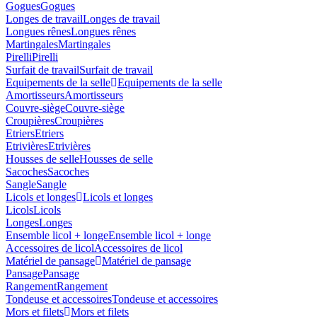
Gogues
Gogues
Longes de travail
Longes de travail
Longues rênes
Longues rênes
Martingales
Martingales
Pirelli
Pirelli
Surfait de travail
Surfait de travail
Equipements de la selle
Equipements de la selle
Amortisseurs
Amortisseurs
Couvre-siège
Couvre-siège
Croupières
Croupières
Etriers
Etriers
Etrivières
Etrivières
Housses de selle
Housses de selle
Sacoches
Sacoches
Sangle
Sangle
Licols et longes
Licols et longes
Licols
Licols
Longes
Longes
Ensemble licol + longe
Ensemble licol + longe
Accessoires de licol
Accessoires de licol
Matériel de pansage
Matériel de pansage
Pansage
Pansage
Rangement
Rangement
Tondeuse et accessoires
Tondeuse et accessoires
Mors et filets
Mors et filets