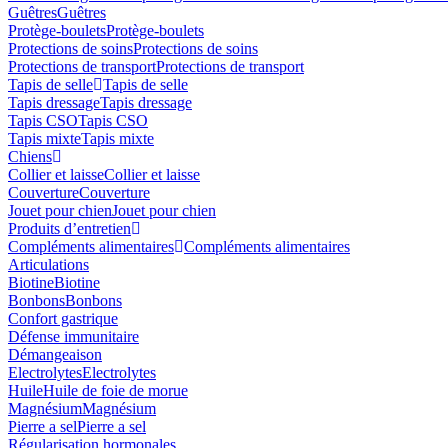
Guêtres
Guêtres
Protège-boulets
Protège-boulets
Protections de soins
Protections de soins
Protections de transport
Protections de transport
Tapis de selle
Tapis de selle
Tapis dressage
Tapis dressage
Tapis CSO
Tapis CSO
Tapis mixte
Tapis mixte
Chiens
Collier et laisse
Collier et laisse
Couverture
Couverture
Jouet pour chien
Jouet pour chien
Produits d’entretien
Compléments alimentaires
Compléments alimentaires
Articulations
Biotine
Biotine
Bonbons
Bonbons
Confort gastrique
Défense immunitaire
Démangeaison
Electrolytes
Electrolytes
Huile
Huile de foie de morue
Magnésium
Magnésium
Pierre a sel
Pierre a sel
Régularisation hormonales