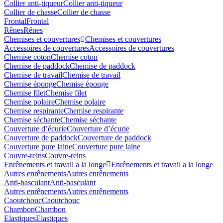
Collier anti-tiqueur
Collier anti-tiqueur
Collier de chasse
Collier de chasse
Frontal
Frontal
Rênes
Rênes
Chemises et couvertures
Chemises et couvertures
Accessoires de couvertures
Accessoires de couvertures
Chemise coton
Chemise coton
Chemise de paddock
Chemise de paddock
Chemise de travail
Chemise de travail
Chemise éponge
Chemise éponge
Chemise filet
Chemise filet
Chemise polaire
Chemise polaire
Chemise respirante
Chemise respirante
Chemise séchante
Chemise séchante
Couverture d’écurie
Couverture d’écurie
Couverture de paddock
Couverture de paddock
Couverture pure laine
Couverture pure laine
Couvre-reins
Couvre-reins
Enrênements et travail a la longe
Enrênements et travail a la longe
Autres enrênements
Autres enrênements
Anti-basculant
Anti-basculant
Autres enrênements
Autres enrênements
Caoutchouc
Caoutchouc
Chambon
Chambon
Elastiques
Elastiques