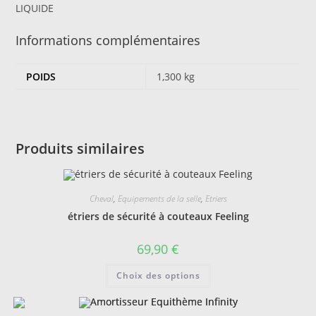
LIQUIDE
Informations complémentaires
POIDS
1,300 kg
Produits similaires
Cheval
,
Equipements de la selle
,
Etriers
étriers de sécurité à couteaux Feeling
69,90
€
Ce
Choix des options
produit
a
plusieurs
variations.