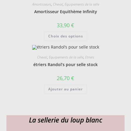
Les
Amortisseurs
,
Cheval
,
Equipements de la selle
options
peuvent
Amortisseur Equithème Infinity
être
choisies
sur
33,90
€
la
page
Ce
du
Choix des options
produit
produit
a
plusieurs
variations.
Les
Cheval
,
Equipements de la selle
,
Etriers
options
peuvent
étriers Randol’s pour selle stock
être
choisies
sur
26,70
€
la
page
du
Ajouter au panier
produit
La sellerie du loup blanc