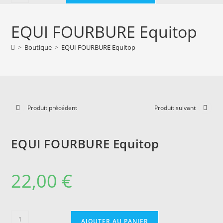
de
EQUI
EQUI FOURBURE Equitop
FOURBURE
Equitop
>
Boutique
>
EQUI FOURBURE Equitop
Produit précédent
Produit suivant
EQUI FOURBURE Equitop
22,00
€
quantité
AJOUTER AU PANIER