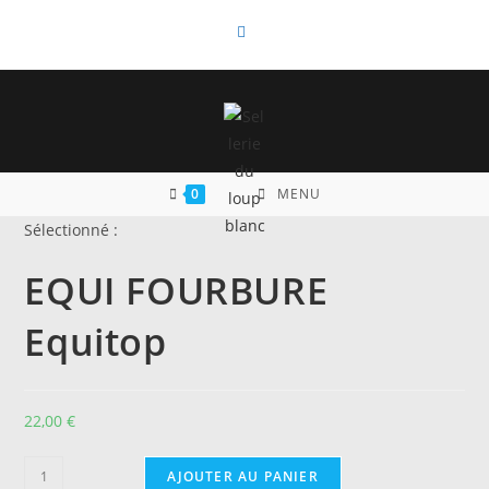
Skip
to
content
0
MENU
Sélectionné :
EQUI FOURBURE
Equitop
22,00
€
quantité
AJOUTER AU PANIER