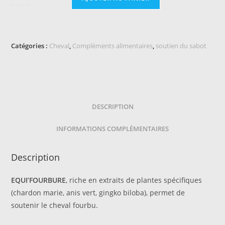
de
EQUI
FOURBURE
Equitop
Catégories :
Cheval
,
Compléments alimentaires
,
soutien du sabot
DESCRIPTION
INFORMATIONS COMPLÉMENTAIRES
Description
EQUI’FOURBURE
, riche en extraits de plantes spécifiques
(chardon marie, anis vert, gingko biloba), permet de
soutenir le cheval fourbu.