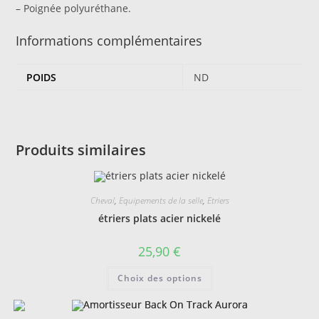
– Poignée polyuréthane.
Informations complémentaires
POIDS
ND
Produits similaires
Cheval
,
Equipements de la selle
,
Etriers
étriers plats acier nickelé
25,90
€
Ce
Choix des options
produit
a
plusieurs
variations.