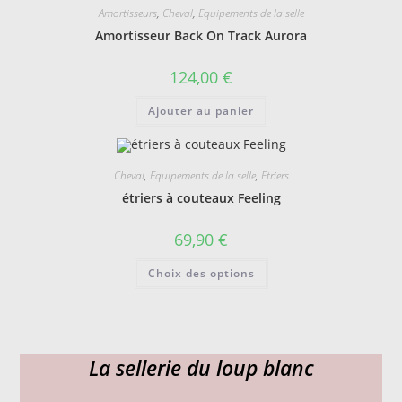
Les
Amortisseurs
,
Cheval
,
Equipements de la selle
options
peuvent
Amortisseur Back On Track Aurora
être
choisies
sur
124,00
€
la
page
du
Ajouter au panier
produit
Cheval
,
Equipements de la selle
,
Etriers
étriers à couteaux Feeling
69,90
€
Ce
Choix des options
produit
a
plusieurs
variations.
Les
options
peuvent
La sellerie du loup blanc
être
choisies
sur
la