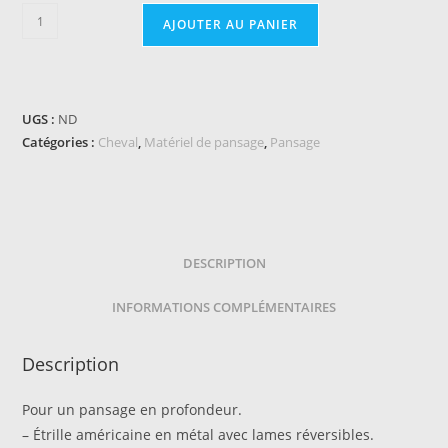
quantité
AJOUTER AU PANIER
de
Étrille
métallique
ronde
UGS :
ND
HIPPOTONIC
Catégories :
Cheval
,
Matériel de pansage
,
Pansage
-
Glitter
DESCRIPTION
INFORMATIONS COMPLÉMENTAIRES
Description
Pour un pansage en profondeur.
– Étrille américaine en métal avec lames réversibles.