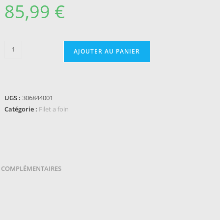
85,99
€
quantité
AJOUTER AU PANIER
de
Filet
à
foin
UGS :
306844001
HIPPOTONIC
Catégorie :
Filet a foin
Round
baller
-
Coton
 COMPLÉMENTAIRES