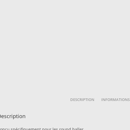
DESCRIPTION
INFORMATIONS
escription
onçu spécifiquement pour les round baller.