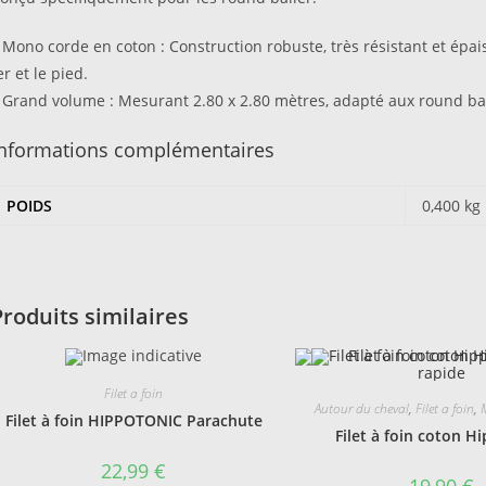
 Mono corde en coton : Construction robuste, très résistant et épais
er et le pied.
 Grand volume : Mesurant 2.80 x 2.80 mètres, adapté aux round ball
Informations complémentaires
POIDS
0,400 kg
Produits similaires
rapide
Filet a foin
Autour du cheval
,
Filet a foin
,
M
Filet à foin HIPPOTONIC Parachute
Filet à foin coton H
22,99
€