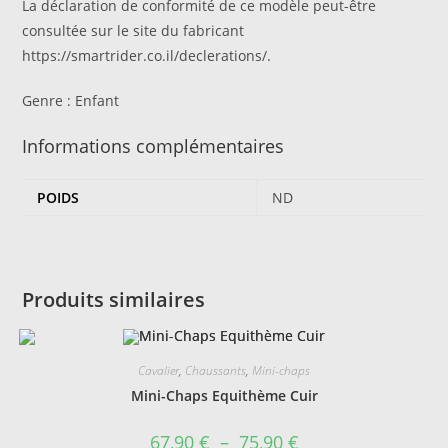
La déclaration de conformité de ce modèle peut-être
consultée sur le site du fabricant
https://smartrider.co.il/declerations/.
Genre :
Enfant
Informations complémentaires
POIDS
ND
Produits similaires
Cavalier
,
Chaussants
,
Mini-chaps
Mini-Chaps Equithème Cuir
Plage
67,90
€
–
75,90
€