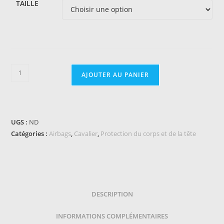
TAILLE
quantité
AJOUTER AU PANIER
de
Gilet
airbag
SPARK
UGS :
ND
-
Catégories :
Airbags
,
Cavalier
,
Protection du corps et de la tête
Manège
Enfant
DESCRIPTION
INFORMATIONS COMPLÉMENTAIRES