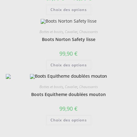
de
prix :
Ce
Choix des options
67,90 €
produit
à
a
75,90 €
plusieurs
variations.
Les
Bottes et boots
,
Cavalier
,
Chaussants
options
peuvent
Boots Norton Safety lisse
être
choisies
sur
99,90
€
la
page
Ce
du
Choix des options
produit
produit
a
plusieurs
variations.
Les
Bottes et boots
,
Cavalier
,
Chaussants
options
peuvent
Boots Equitheme doublées mouton
être
choisies
sur
99,90
€
la
page
Ce
du
Choix des options
produit
produit
a
plusieurs
variations.