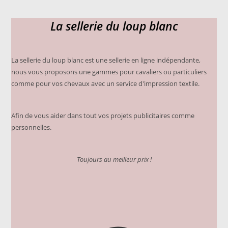
Les
options
peuvent
La sellerie du loup blanc
être
choisies
sur
la
page
du
La sellerie du loup blanc est une sellerie en ligne indépendante,
produit
nous vous proposons une gammes pour cavaliers ou particuliers
comme pour vos chevaux avec un service d'impression textile.
Afin de vous aider dans tout vos projets publicitaires comme
personnelles.
Toujours au meilleur prix !