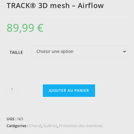
TRACK® 3D mesh – Airflow
89,99
€
TAILLE
quantité
AJOUTER AU PANIER
de
Guêtres
fermées
BACK
UGS :
ND
ON
Catégories :
Cheval
,
Guêtres
,
Protection des membres
TRACK®