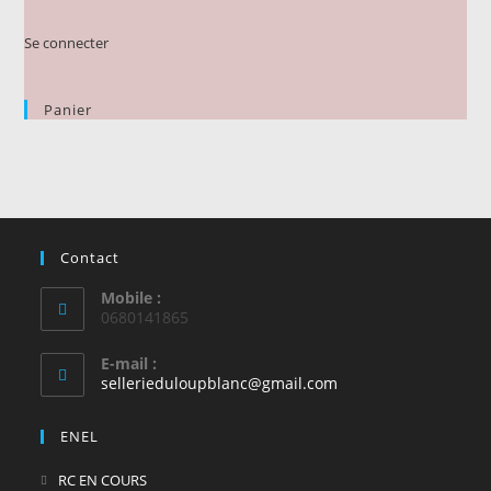
Se connecter
Panier
Contact
Mobile :
0680141865
E-mail :
S’ouvre
sellerieduloupblanc@gmail.com
dans
votre
ENEL
application
S’ouvre
RC EN COURS