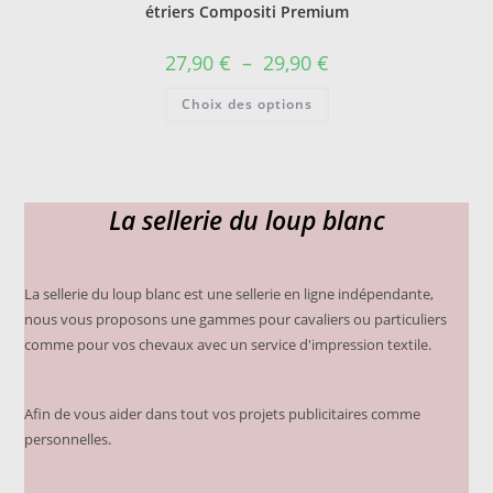
peuvent
étriers Compositi Premium
être
choisies
sur
Plage
27,90
€
–
29,90
€
la
de
page
prix :
Ce
du
Choix des options
27,90 €
produit
produit
à
a
29,90 €
plusieurs
variations.
Les
options
peuvent
La sellerie du loup blanc
être
choisies
sur
la
page
du
La sellerie du loup blanc est une sellerie en ligne indépendante,
produit
nous vous proposons une gammes pour cavaliers ou particuliers
comme pour vos chevaux avec un service d'impression textile.
Afin de vous aider dans tout vos projets publicitaires comme
personnelles.