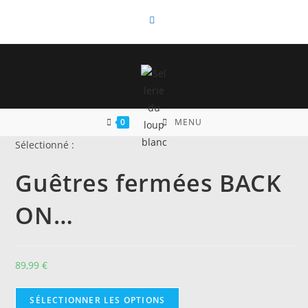
Skip
to
content
0
MENU
Sélectionné :
Guêtres fermées BACK
ON…
89,99
€
SÉLECTIONNER LES OPTIONS