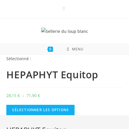
Skip
to
content
0
MENU
Sélectionné :
HEPAPHYT Equitop
Plage
28,15
€
–
71,90
€
de
prix :
SÉLECTIONNER LES OPTIONS
28,15 €
à