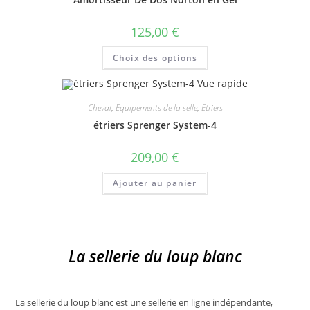
être
choisies
sur
125,00
€
la
page
Ce
du
Choix des options
produit
produit
a
plusieurs
Vue rapide
variations.
Les
Cheval
,
Equipements de la selle
,
Etriers
options
peuvent
étriers Sprenger System-4
être
choisies
sur
209,00
€
la
page
du
Ajouter au panier
produit
La sellerie du loup blanc
La sellerie du loup blanc est une sellerie en ligne indépendante,