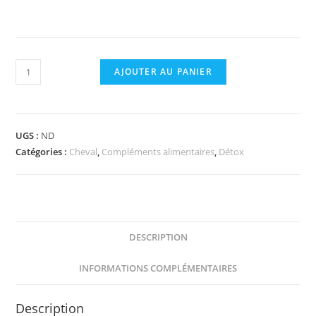
à
71,90 €
quantité
AJOUTER AU PANIER
de
HEPAPHYT
Equitop
UGS :
ND
Catégories :
Cheval
,
Compléments alimentaires
,
Détox
DESCRIPTION
INFORMATIONS COMPLÉMENTAIRES
Description