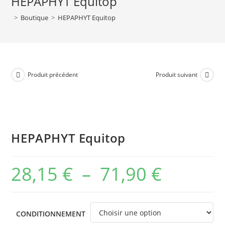
HEPAPHYT Equitop
71,90 €
>
Boutique
>
HEPAPHYT Equitop
Produit précédent
Produit suivant
HEPAPHYT Equitop
28,15
€
–
71,90
€
Plage
de
prix :
CONDITIONNEMENT
28,15 €