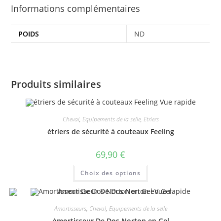
Informations complémentaires
POIDS
ND
Produits similaires
Vue rapide
Cheval
,
Equipements de la selle
,
Etriers
étriers de sécurité à couteaux Feeling
69,90
€
Ce
Choix des options
produit
a
plusieurs
Vue rapide
variations.
Les
Amortisseurs
,
Cheval
,
Equipements de la selle
options
peuvent
Amortisseur De Dos Norton en Gel