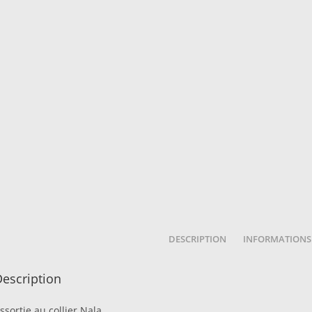
DESCRIPTION
INFORMATIONS
escription
ssortie au collier Nala.