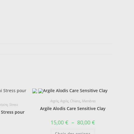
Argile
,
Argile
,
Chiens
,
Membres
taire
,
Stress
Argile Alodis Care Sensitive Clay
 Stress pour
Plage
15,00
€
–
80,00
€
de
prix :
Ce
Choix des options
15,00 €