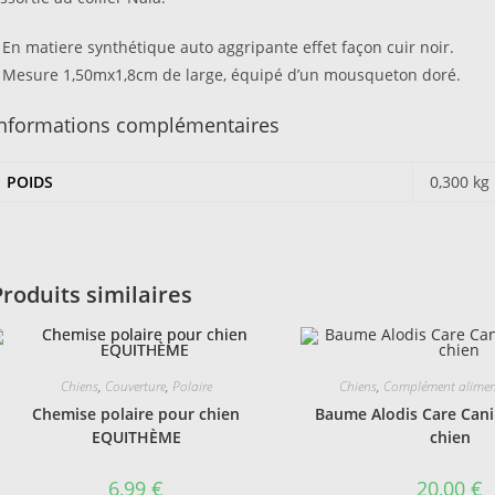
 En matiere synthétique auto aggripante effet façon cuir noir.
 Mesure 1,50mx1,8cm de large, équipé d’un mousqueton doré.
Informations complémentaires
POIDS
0,300 kg
Produits similaires
Chiens
,
Couverture
,
Polaire
Chiens
,
Complément alimen
Chemise polaire pour chien
Baume Alodis Care Cani
EQUITHÈME
chien
6,99
€
20,00
€