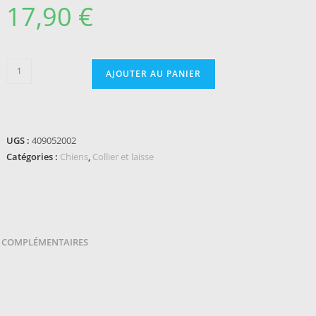
17,90
€
quantité
AJOUTER AU PANIER
de
Laisse
pour
chien
UGS :
409052002
EQUITHÈME
Catégories :
Chiens
,
Collier et laisse
-
Nala
 COMPLÉMENTAIRES