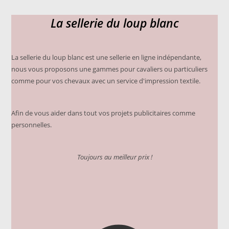
options
peuvent
La sellerie du loup blanc
être
choisies
sur
la
page
du
La sellerie du loup blanc est une sellerie en ligne indépendante,
produit
nous vous proposons une gammes pour cavaliers ou particuliers
comme pour vos chevaux avec un service d'impression textile.
Afin de vous aider dans tout vos projets publicitaires comme
personnelles.
Toujours au meilleur prix !