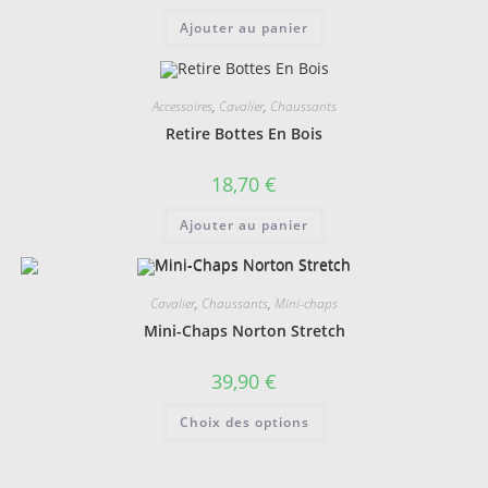
Ajouter au panier
Accessoires
,
Cavalier
,
Chaussants
Retire Bottes En Bois
18,70
€
Ajouter au panier
Cavalier
,
Chaussants
,
Mini-chaps
Mini-Chaps Norton Stretch
39,90
€
Ce
Choix des options
produit
a
plusieurs
variations.
Les