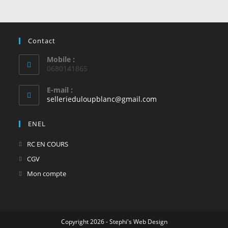
Contact
Mobile :
0680141865
E-mail :
S’ouvre
sellerieduloupblanc@gmail.com
dans
votre
ENEL
application
S’ouvre
RC EN COURS
dans
S’ouvre
CGV
un
dans
S’ouvre
Mon compte
nouvel
un
dans
onglet
nouvel
un
onglet
nouvel
Copyright 2026 - Stephi's Web Design
onglet