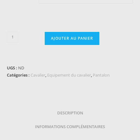
quantité
AJOUTER AU PANIER
de
Legging
à
fond
UGS :
ND
silicone
Catégories :
Cavalier
,
Equipement du cavalier
,
Pantalon
EQUITHÈME
-
Alizé
DESCRIPTION
INFORMATIONS COMPLÉMENTAIRES