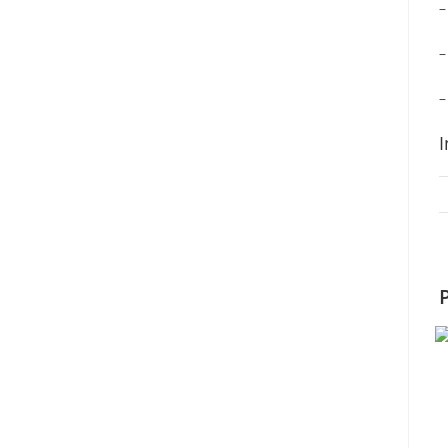
–
–
–