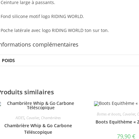
 Ceinture large à passants.
 Fond silicone motif logo RIDING WORLD.
 Poche latérale avec logo RIDING WORLD ton sur ton.
Informations complémentaires
POIDS
Produits similaires
Bottes et boots
,
Cavalier
,
AIDES
,
Cavalier
,
Chambrières
Boots Equithème « Z
Chambrière Whip & Go Carbone
Téléscopique
79,90
€