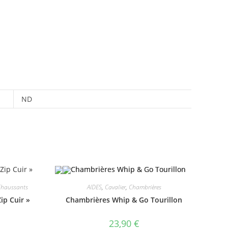
ND
Chaussants
AIDES
,
Cavalier
,
Chambrières
ip Cuir »
Chambrières Whip & Go Tourillon
23,90
€