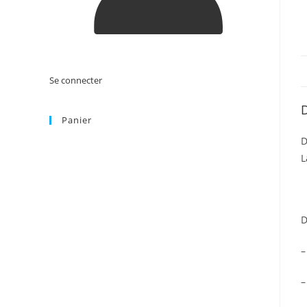
Se connecter
D
Panier
D
L
D
–
–