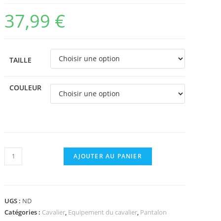
37,99
€
TAILLE
COULEUR
quantité
AJOUTER AU PANIER
de
Legging
doublé
UGS :
ND
polaire
Catégories :
Cavalier
,
Equipement du cavalier
,
Pantalon
RIDING