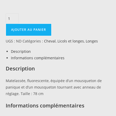
quantité
de
Longe
AJOUTER AU PANIER
de
UGS :
ND
Catégories :
Cheval
,
Licols et longes
,
Longes
transport
Norton
Description
Fuo
Informations complémentaires
Description
Matelassée, fluorescente, équipée d’un mousqueton de
panique et d’un mousqueton tournant avec anneau de
réglage. Taille : 78 cm
Informations complémentaires