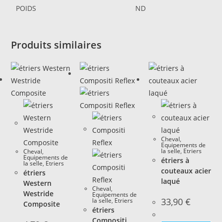
POIDS
ND
Produits similaires
Cheval
,
Equipements de
la selle
,
Etriers
Cheval
,
Equipements de
étriers à
la selle
,
Etriers
couteaux acier
étriers
laqué
Western
Cheval
,
Westride
Equipements de
33,90
€
la selle
,
Etriers
Composite
étriers
Compositi