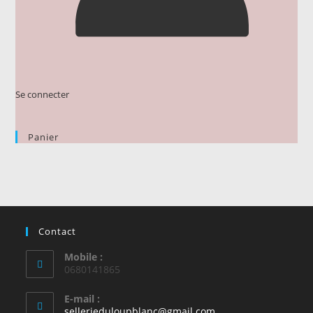
Se connecter
Panier
Contact
Mobile :
0680141865
E-mail :
S’ouvre
sellerieduloupblanc@gmail.com