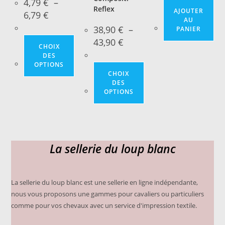
4,79
€
–
Reflex
AJOUTER
Plage
6,79
€
de
AU
prix :
38,90
€
–
PANIER
4,79 €
Plage
à
Ce
43,90
€
de
CHOIX
6,79 €
produit
prix :
DES
38,90 €
OPTIONS
a
à
Ce
CHOIX
43,90 €
plusieurs
produit
DES
variations.
OPTIONS
a
Les
plusieurs
options
variations.
peuvent
Les
être
options
La sellerie du loup blanc
choisies
peuvent
sur
être
la
choisies
La sellerie du loup blanc est une sellerie en ligne indépendante,
page
sur
nous vous proposons une gammes pour cavaliers ou particuliers
du
comme pour vos chevaux avec un service d'impression textile.
la
produit
page