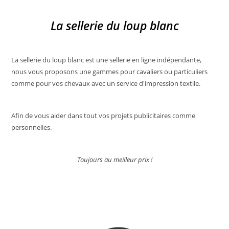
options
peuvent
La sellerie du loup blanc
être
choisies
sur
La sellerie du loup blanc est une sellerie en ligne indépendante,
la
nous vous proposons une gammes pour cavaliers ou particuliers
page
comme pour vos chevaux avec un service d'impression textile.
du
produit
Afin de vous aider dans tout vos projets publicitaires comme
personnelles.
Toujours au meilleur prix !