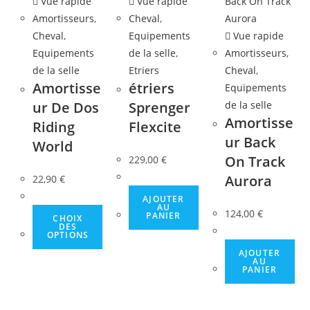
Vue rapide
Vue rapide
Amortisseurs
,
Cheval
,
Cheval
,
Equipements
Vue rapide
Equipements
de la selle
,
Amortisseurs
,
de la selle
Etriers
Cheval
,
Amortisse
étriers
Equipements
ur De Dos
Sprenger
de la selle
Amortisse
Riding
Flexcite
ur Back
World
On Track
229,00
€
Aurora
22,90
€
AJOUTER
AU
Ce
124,00
€
PANIER
CHOIX
DES
produit
OPTIONS
a
AJOUTER
AU
plusieurs
PANIER
variations.
Les