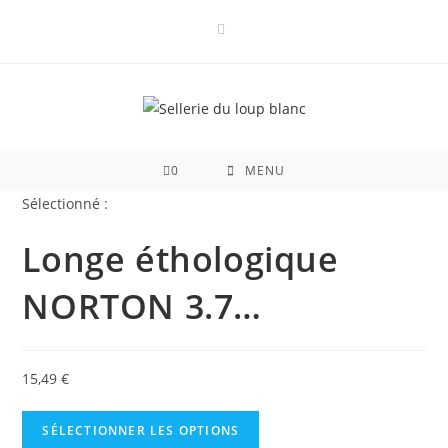
Skip
to
content
0
MENU
Sélectionné :
Longe éthologique
NORTON 3.7…
15,49
€
SÉLECTIONNER LES OPTIONS