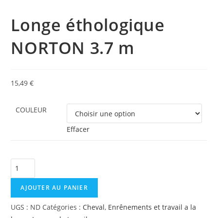
Longe éthologique
NORTON 3.7 m
15,49
€
COULEUR
Effacer
quantité
de
AJOUTER AU PANIER
Longe
éthologique
UGS :
ND
Catégories :
Cheval
,
Enrênements et travail a la
NORTON