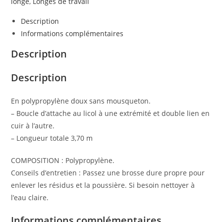
longe
,
Longes de travail
3.7
m
Description
Informations complémentaires
Description
Description
En polypropylène doux sans mousqueton.
– Boucle d’attache au licol à une extrémité et double lien en
cuir à l’autre.
– Longueur totale 3,70 m
COMPOSITION : Polypropylène.
Conseils d’entretien : Passez une brosse dure propre pour
enlever les résidus et la poussière. Si besoin nettoyer à
l’eau claire.
Informations complémentaires