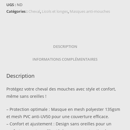
mouches
UGS :
ND
RIDING
Catégories :
Cheval
,
Licols et longes
,
Masques anti-mouches
WORLD
-
First
-
Sans
DESCRIPTION
oreilles
INFORMATIONS COMPLÉMENTAIRES
Description
Protégez votre cheval des mouches avec style et confort,
même sans oreilles !
– Protection optimale : Masque en mesh polyester 135gsm
et mesh PVC anti-UV50 pour une couverture efficace.
– Confort et ajustement : Design sans oreilles pour un