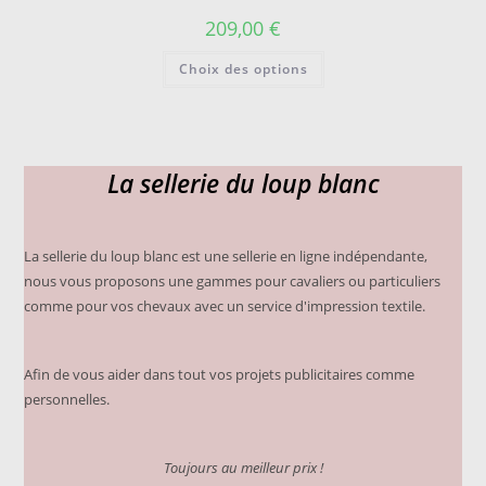
sur
209,00
€
la
page
Ce
du
Choix des options
produit
produit
a
plusieurs
variations.
Les
options
peuvent
La sellerie du loup blanc
être
choisies
sur
la
page
du
La sellerie du loup blanc est une sellerie en ligne indépendante,
produit
nous vous proposons une gammes pour cavaliers ou particuliers
comme pour vos chevaux avec un service d'impression textile.
Afin de vous aider dans tout vos projets publicitaires comme
personnelles.
Toujours au meilleur prix !