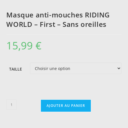
Masque anti-mouches RIDING
WORLD – First – Sans oreilles
15,99
€
TAILLE
quantité
AJOUTER AU PANIER
de
Masque
anti-