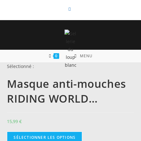
Skip
to
content
0
MENU
Sélectionné :
Masque anti-mouches
RIDING WORLD…
15,99
€
SÉLECTIONNER LES OPTIONS