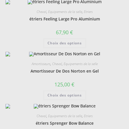
Cheval
,
Equipements de la selle
,
Etriers
étriers Feeling Large Pro Aluminium
67,90
€
Ce
Choix des options
produit
a
plusieurs
variations.
Les
Amortisseurs
,
Cheval
,
Equipements de la selle
options
peuvent
Amortisseur De Dos Norton en Gel
être
choisies
sur
125,00
€
la
page
Ce
du
Choix des options
produit
produit
a
plusieurs
variations.
Les
Cheval
,
Equipements de la selle
,
Etriers
options
peuvent
étriers Sprenger Bow Balance
être
choisies