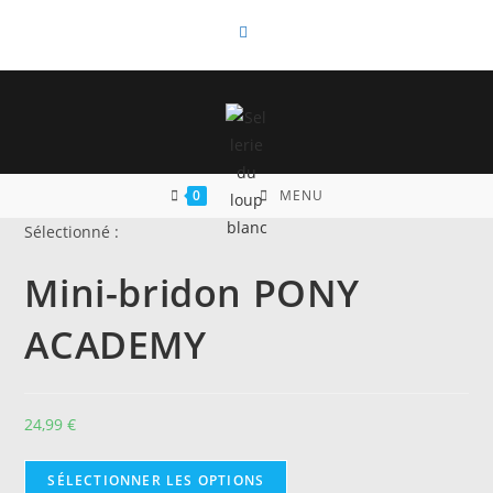
Skip
to
content
0
MENU
Sélectionné :
Mini-bridon PONY
ACADEMY
24,99
€
SÉLECTIONNER LES OPTIONS