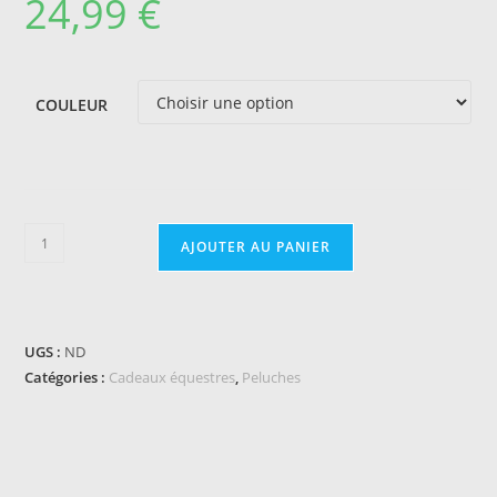
24,99
€
COULEUR
quantité
AJOUTER AU PANIER
de
Mini-
bridon
PONY
UGS :
ND
ACADEMY
Catégories :
Cadeaux équestres
,
Peluches