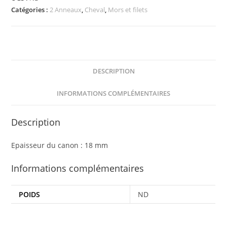
Catégories :
2 Anneaux
,
Cheval
,
Mors et filets
SPRENGER
Flex
Control
DESCRIPTION
INFORMATIONS COMPLÉMENTAIRES
Description
Epaisseur du canon : 18 mm
Informations complémentaires
POIDS
ND