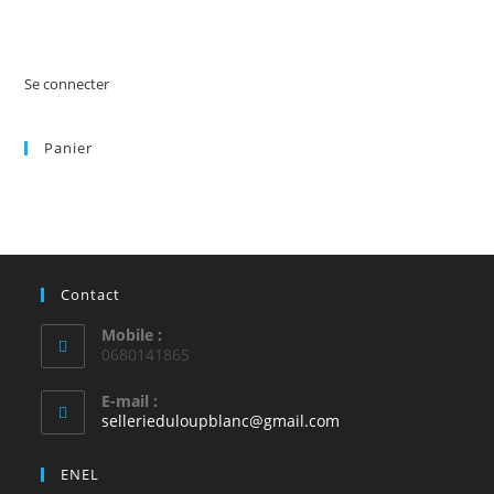
Se connecter
Panier
Contact
Mobile :
0680141865
E-mail :
S’ouvre
sellerieduloupblanc@gmail.com
dans
votre
ENEL
application