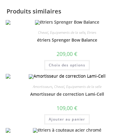
Produits similaires
Cheval
,
Equipements de la selle
,
Etriers
étriers Sprenger Bow Balance
209,00
€
Ce
Choix des options
produit
a
plusieurs
variations.
Les
Amortisseurs
,
Cheval
,
Equipements de la selle
options
peuvent
Amortisseur de correction Lami-Cell
être
choisies
sur
109,00
€
la
page
du
Ajouter au panier
produit