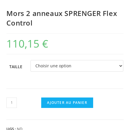
Mors 2 anneaux SPRENGER Flex
Control
110,15
€
TAILLE
quantité
AJOUTER AU PANIER
de
Mors
2
UGS :
ND
anneaux