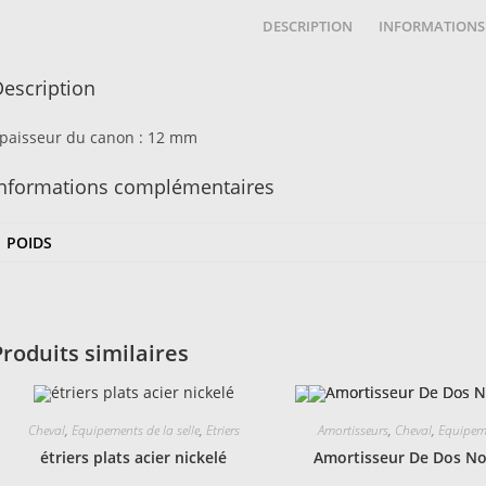
DESCRIPTION
INFORMATIONS
escription
paisseur du canon : 12 mm
Informations complémentaires
POIDS
Produits similaires
Cheval
,
Equipements de la selle
,
Etriers
Amortisseurs
,
Cheval
,
Equipeme
étriers plats acier nickelé
Amortisseur De Dos No