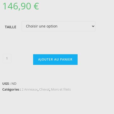
146,90
€
TAILLE
quantité
AJOUTER AU PANIER
de
Mors
2
anneaux
UGS :
ND
SPRENGER
Catégories :
2 Anneaux
,
Cheval
,
Mors et filets
Novocontact
brisé,
12