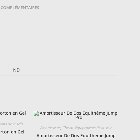
mm
 COMPLÉMENTAIRES
ND
nts de la selle
Amortisseurs
,
Cheval
,
Equipements de la selle
rton en Gel
Amortisseur De Dos Equithème Jump