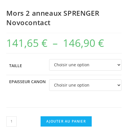
Mors 2 anneaux SPRENGER
Novocontact
141,65
€
–
146,90
€
Plage
de
prix :
TAILLE
141,65 €
à
EPAISSEUR CANON
146,90 €
quantité
AJOUTER AU PANIER
de