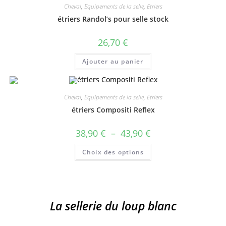
Cheval
,
Equipements de la selle
,
Etriers
options
peuvent
étriers Randol’s pour selle stock
être
choisies
sur
26,70
€
la
page
du
Ajouter au panier
produit
Cheval
,
Equipements de la selle
,
Etriers
étriers Compositi Reflex
Plage
38,90
€
–
43,90
€
de
prix :
Ce
Choix des options
38,90 €
produit
à
a
43,90 €
plusieurs
variations.
Les
options
peuvent
La sellerie du loup blanc
être
choisies
sur
la