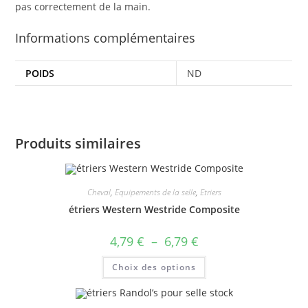
pas correctement de la main.
Informations complémentaires
POIDS
ND
Produits similaires
Cheval
,
Equipements de la selle
,
Etriers
étriers Western Westride Composite
Plage
4,79
€
–
6,79
€
de
prix :
Ce
Choix des options
4,79 €
produit
à
a
6,79 €
plusieurs
variations.
Les