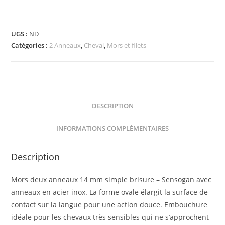
Mors
2
UGS :
ND
anneaux
Catégories :
2 Anneaux
,
Cheval
,
Mors et filets
SPRENGER
Novocontact
DESCRIPTION
INFORMATIONS COMPLÉMENTAIRES
Description
Mors deux anneaux 14 mm simple brisure – Sensogan avec
anneaux en acier inox. La forme ovale élargit la surface de
contact sur la langue pour une action douce. Embouchure
idéale pour les chevaux très sensibles qui ne s’approchent