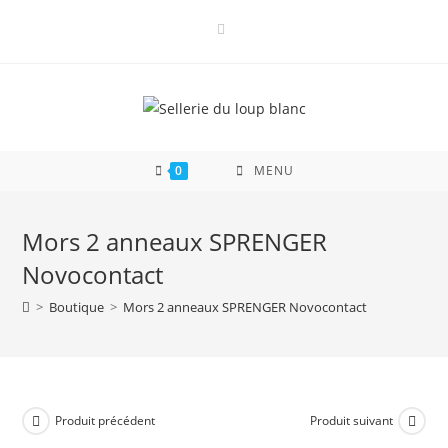
Skip
to
content
0
MENU
Mors 2 anneaux SPRENGER
Novocontact
>
Boutique
>
Mors 2 anneaux SPRENGER Novocontact
Produit précédent
Produit suivant