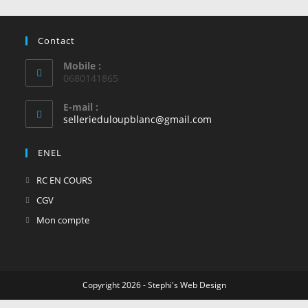
Contact
Mobile :
0680141865
E-mail :
S’ouvre
sellerieduloupblanc@gmail.com
dans
votre
ENEL
application
S’ouvre
RC EN COURS
dans
S’ouvre
CGV
un
dans
S’ouvre
Mon compte
nouvel
un
dans
onglet
nouvel
un
onglet
nouvel
Copyright 2026 - Stephi's Web Design
onglet