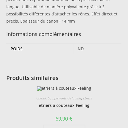
langue. Utilisable de manière polyvalente grâce à 3
possibilités différentes d’attacher les rênes. Effet direct et
précis. Epaisseur du canon : 14 mm
Informations complémentaires
POIDS
ND
Produits similaires
Cheval
,
Equipements de la selle
,
Etriers
étriers à couteaux Feeling
69,90
€
Ce