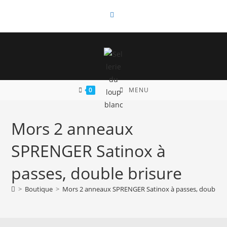
Skip
to
content
0
MENU
Mors 2 anneaux
SPRENGER Satinox à
passes, double brisure
>
Boutique
>
Mors 2 anneaux SPRENGER Satinox à passes, double b