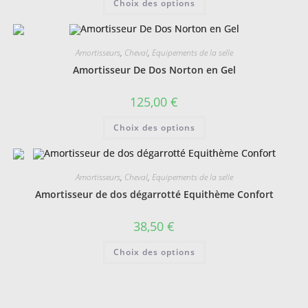
Choix des options
produit
a
plusieurs
variations.
Les
Amortisseurs
,
Cheval
,
Equipements de la selle
options
peuvent
Amortisseur De Dos Norton en Gel
être
choisies
sur
125,00
€
la
page
Ce
du
Choix des options
produit
produit
a
plusieurs
variations.
Les
Amortisseurs
,
Cheval
,
Equipements de la selle
options
peuvent
Amortisseur de dos dégarrotté Equithème Confort
être
choisies
sur
38,50
€
la
page
Ce
du
Choix des options
produit
produit
a
plusieurs
variations.
Les
options