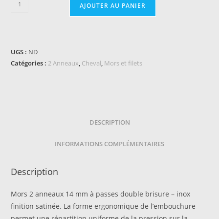
quantité
AJOUTER AU PANIER
de
Mors
2
anneaux
UGS :
ND
SPRENGER
Catégories :
2 Anneaux
,
Cheval
,
Mors et filets
Satinox
à
passes,
double
brisure
DESCRIPTION
INFORMATIONS COMPLÉMENTAIRES
Description
Mors 2 anneaux 14 mm à passes double brisure – inox
finition satinée. La forme ergonomique de l’embouchure
permet une répartition uniforme de la pression sur la