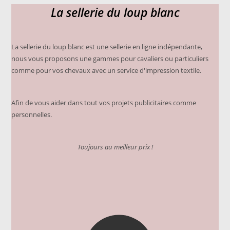
peuvent
La sellerie du loup blanc
être
choisies
sur
la
page
du
La sellerie du loup blanc est une sellerie en ligne indépendante,
produit
nous vous proposons une gammes pour cavaliers ou particuliers
comme pour vos chevaux avec un service d'impression textile.
Afin de vous aider dans tout vos projets publicitaires comme
personnelles.
Toujours au meilleur prix !