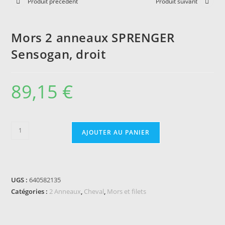
Produit précédent
Produit suivant
Mors 2 anneaux SPRENGER
Sensogan, droit
89,15
€
quantité
AJOUTER AU PANIER
de
Mors
2
anneaux
UGS :
640582135
SPRENGER
Catégories :
2 Anneaux
,
Cheval
,
Mors et filets
Sensogan,
droit