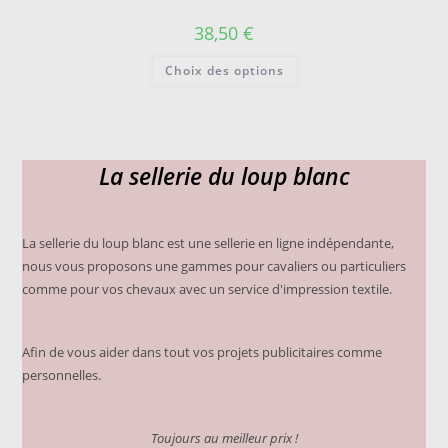
choisies
sur
38,50
€
la
page
Ce
du
Choix des options
produit
produit
a
plusieurs
variations.
Les
options
peuvent
La sellerie du loup blanc
être
choisies
sur
la
page
du
La sellerie du loup blanc est une sellerie en ligne indépendante,
produit
nous vous proposons une gammes pour cavaliers ou particuliers
comme pour vos chevaux avec un service d'impression textile.
Afin de vous aider dans tout vos projets publicitaires comme
personnelles.
Toujours au meilleur prix !