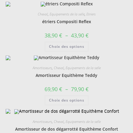
Cheval
,
Equipements de la selle
,
Etriers
étriers Compositi Reflex
Plage
38,90
€
–
43,90
€
de
prix :
Ce
Choix des options
38,90 €
produit
à
a
43,90 €
plusieurs
variations.
Les
Amortisseurs
,
Cheval
,
Equipements de la selle
options
peuvent
Amortisseur Equithème Teddy
être
choisies
sur
Plage
69,90
€
–
79,90
€
la
de
page
prix :
Ce
du
Choix des options
69,90 €
produit
produit
à
a
79,90 €
plusieurs
variations.
Les
Amortisseurs
,
Cheval
,
Equipements de la selle
options
peuvent
Amortisseur de dos dégarrotté Equithème Confort
être