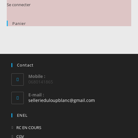
Se connecter
Panier
Contact
Mobile :
0680141865
E-mail :
S’ouvre
sellerieduloupblanc@gmail.com
dans
votre
ENEL
application
S’ouvre
RC EN COURS
dans
S’ouvre
CGV