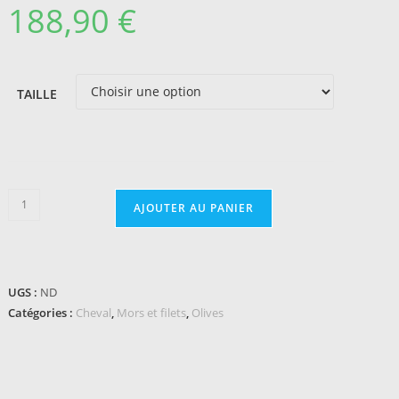
188,90
€
TAILLE
quantité
AJOUTER AU PANIER
de
Mors
à
olive
UGS :
ND
SPRENGER
Catégories :
Cheval
,
Mors et filets
,
Olives
Dynamic
RS
double