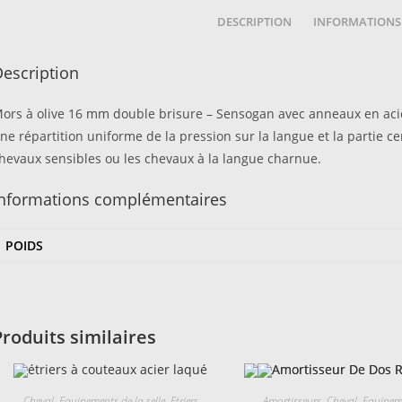
DESCRIPTION
INFORMATIONS
escription
ors à olive 16 mm double brisure – Sensogan avec anneaux en ac
ne répartition uniforme de la pression sur la langue et la partie cen
hevaux sensibles ou les chevaux à la langue charnue.
Informations complémentaires
POIDS
Produits similaires
Cheval
,
Equipements de la selle
,
Etriers
Amortisseurs
,
Cheval
,
Equipeme