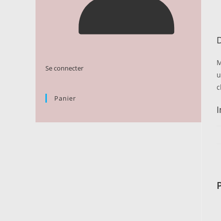
D
M
Se connecter
u
c
Panier