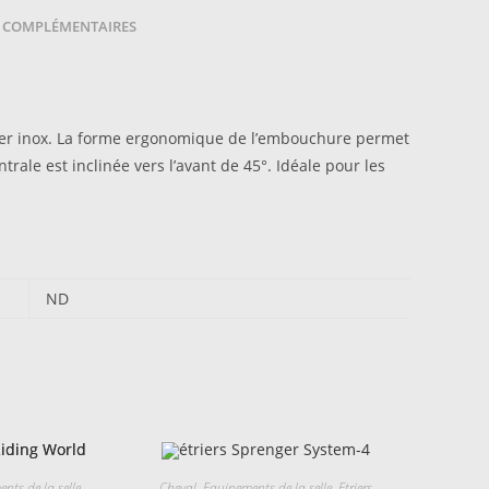
brisure
 COMPLÉMENTAIRES
ier inox. La forme ergonomique de l’embouchure permet
trale est inclinée vers l’avant de 45°. Idéale pour les
ND
nts de la selle
Cheval
,
Equipements de la selle
,
Etriers