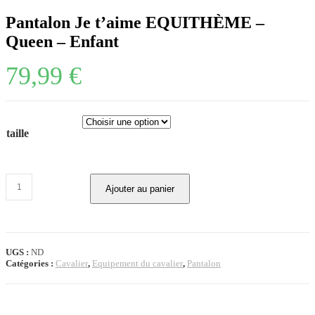
Pantalon Je t’aime EQUITHÈME –
Queen – Enfant
79,99
€
taille
quantité
Ajouter au panier
de
Pantalon
Je
t'aime
EQUITHÈME
UGS :
ND
-
Catégories :
Cavalier
,
Equipement du cavalier
,
Pantalon
Queen
-
Enfant