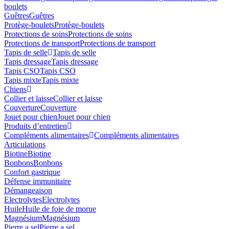
boulets
Guêtres
Guêtres
Protège-boulets
Protège-boulets
Protections de soins
Protections de soins
Protections de transport
Protections de transport
Tapis de selle
Tapis de selle
Tapis dressage
Tapis dressage
Tapis CSO
Tapis CSO
Tapis mixte
Tapis mixte
Chiens
Collier et laisse
Collier et laisse
Couverture
Couverture
Jouet pour chien
Jouet pour chien
Produits d’entretien
Compléments alimentaires
Compléments alimentaires
Articulations
Biotine
Biotine
Bonbons
Bonbons
Confort gastrique
Défense immunitaire
Démangeaison
Electrolytes
Electrolytes
Huile
Huile de foie de morue
Magnésium
Magnésium
Pierre a sel
Pierre a sel