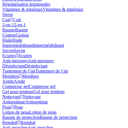
Régularisation hormonales
Vitamines & minéraux
Vitamines & minéraux
Stress
Cuir
Cuir
2-en-1
2-en-1
Baume
Baume
Graisse
Graisse
Huile
Huile
Imperméabilisant
Imperméabilisant
Savon
Savon
Ecuries
Ecuries
Anti-morsures
Anti-morsures
Désinfectant
Désinfectant
Traitement de l’air
Traitement de l’air
Membres
Membres
Argile
Argile
Compresse gel
Compresse gel
Gel pour tendons
Gel pour tendons
Nettoyant
Nettoyant
Antiseptique
Antiseptique
Peau
Peau
Lotion de peau
Lotion de peau
Baume de protection
Baume de protection
Repulsif
Repulsif
Anti-mouches
Anti-mouches