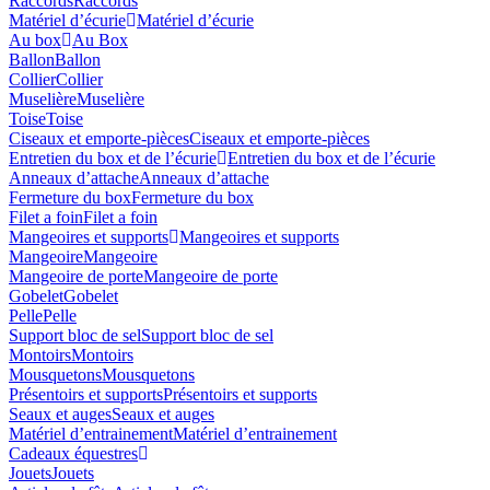
Raccords
Raccords
Matériel d’écurie
Matériel d’écurie
Au box
Au Box
Ballon
Ballon
Collier
Collier
Muselière
Muselière
Toise
Toise
Ciseaux et emporte-pièces
Ciseaux et emporte-pièces
Entretien du box et de l’écurie
Entretien du box et de l’écurie
Anneaux d’attache
Anneaux d’attache
Fermeture du box
Fermeture du box
Filet a foin
Filet a foin
Mangeoires et supports
Mangeoires et supports
Mangeoire
Mangeoire
Mangeoire de porte
Mangeoire de porte
Gobelet
Gobelet
Pelle
Pelle
Support bloc de sel
Support bloc de sel
Montoirs
Montoirs
Mousquetons
Mousquetons
Présentoirs et supports
Présentoirs et supports
Seaux et auges
Seaux et auges
Matériel d’entrainement
Matériel d’entrainement
Cadeaux équestres
Jouets
Jouets