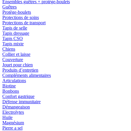
Ensembles guêtres + protège-boulets
Guêtres
Protège-boulets
Protections de soins
Protections de transport
Tapis de selle
Tapis dressage
Tapis CSO
Tapis mixte
Chiens
Collier et laisse
Couverture
Jouet pour chien
Produits d’entretien
Compléments alimentaires
Articulations
Biotine
Bonbons
Confort gastrique
Défense immunitaire
Démangeaison
Electrolytes
Huile
Magnésium
Pierre a sel