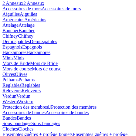
2 Anneaux
2 Anneaux
Accessoires de mors
Accessoires de mors
Aiguilles
Aiguilles
Américains
Américains
Attelage
Attelage
Baucher
Baucher
Chifney
Chifney
Demi-spatules
Demi-spatules
Espagnols
Espagnols
Hackamores
Hackamores
Minis
Minis
Mors de Bride
Mors de Bride
Mors de course
Mors de course
Olives
Olives
Pelhams
Pelhams
Reglables
Reglables
Releveurs
Releveurs
Verdun
Verdun
Western
Western
Protection des membres
Protection des membres
Accessoires de bandes
Accessoires de bandes
Bandes
Bandes
Sous-bandages
Sous-bandages
Cloches
Cloches
Ensembles guêtres + protège-boulets
Ensembles guêtres + protège-