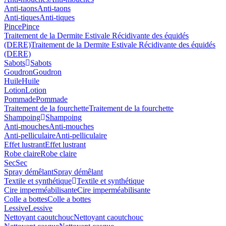
Anti-taons
Anti-taons
Anti-tiques
Anti-tiques
Pince
Pince
Traitement de la Dermite Estivale Récidivante des équidés
(DERE)
Traitement de la Dermite Estivale Récidivante des équidés
(DERE)
Sabots
Sabots
Goudron
Goudron
Huile
Huile
Lotion
Lotion
Pommade
Pommade
Traitement de la fourchette
Traitement de la fourchette
Shampoing
Shampoing
Anti-mouches
Anti-mouches
Anti-pelliculaire
Anti-pelliculaire
Effet lustrant
Effet lustrant
Robe claire
Robe claire
Sec
Sec
Spray démêlant
Spray démêlant
Textile et synthétique
Textile et synthétique
Cire imperméabilisante
Cire imperméabilisante
Colle a bottes
Colle a bottes
Lessive
Lessive
Nettoyant caoutchouc
Nettoyant caoutchouc