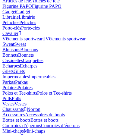
Articles de fête
Articles de fête
Figurine PAPO
Figurine PAPO
Gadget
Gadget
Librairie
Librairie
Peluches
Peluches
Porte-clés
Porte-clés
Cavalier
Vêtements sportwear
Vêtements sportwear
Sweat
Sweat
Blousons
Blousons
Bonnets
Bonnets
Casquettes
Casquettes
Echarpes
Echarpes
Gilets
Gilets
Impermeables
Impermeables
Parkas
Parkas
Polaires
Polaires
Polos et Tee-shirts
Polos et Tee-shirts
Pulls
Pulls
Vestes
Vestes
Chaussants
Norton
Accessoires
Accessoires de boots
Bottes et boots
Bottes et boots
Courroies d’éperons
Courroies d’éperons
Mini-chaps
Mini-chaps