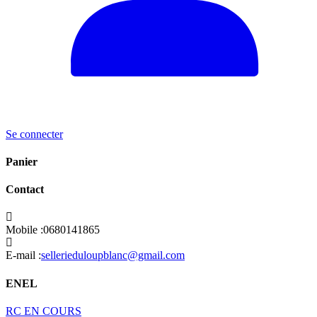
Se connecter
Panier
Contact
Mobile :
0680141865
S’ouvre
E-mail :
sellerieduloupblanc@gmail.com
dans
votre
ENEL
application
S’ouvre
RC EN COURS