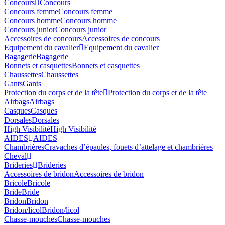
Concours
Concours
Concours femme
Concours femme
Concours homme
Concours homme
Concours junior
Concours junior
Accessoires de concours
Accessoires de concours
Equipement du cavalier
Equipement du cavalier
Bagagerie
Bagagerie
Bonnets et casquettes
Bonnets et casquettes
Chaussettes
Chaussettes
Gants
Gants
Protection du corps et de la tête
Protection du corps et de la tête
Airbags
Airbags
Casques
Casques
Dorsales
Dorsales
High Visibilité
High Visibilité
AIDES
AIDES
Chambrières
Cravaches d’épaules, fouets d’attelage et chambrières
Cheval
Brideries
Brideries
Accessoires de bridon
Accessoires de bridon
Bricole
Bricole
Bride
Bride
Bridon
Bridon
Bridon/licol
Bridon/licol
Chasse-mouches
Chasse-mouches