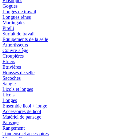
Elastiques
Gogues
Longes de travail
Longues rênes
Martingales
Pirelli
Surfait de travail
Equipements de la selle
Amortisseurs
Couvre-siège
Croupières
Etriers
Etrivières
Housses de selle
Sacoches
Sangle
Licols et longes
Licols
Longes
Ensemble licol + longe
Accessoires de licol
Matériel de pansage
Pansage
Rangement
Tondeuse et accessoires