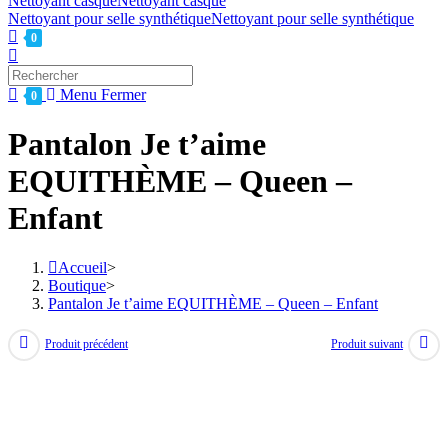
Nettoyant casque
Nettoyant casque
Nettoyant pour selle synthétique
Nettoyant pour selle synthétique
0
Toggle
website
Press
search
Escape
Menu
Fermer
0
to
close
Pantalon Je t’aime
the
search
EQUITHÈME – Queen –
panel.
Enfant
Accueil
>
Boutique
>
Pantalon Je t’aime EQUITHÈME – Queen – Enfant
Produit précédent
Produit suivant