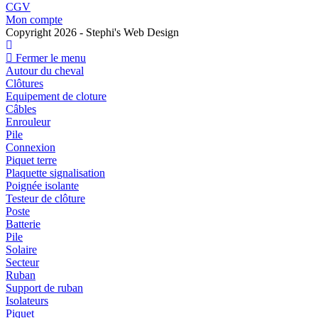
S’ouvre
dans
CGV
dans
S’ouvre
un
Mon compte
un
dans
nouvel
Copyright 2026 - Stephi's Web Design
nouvel
un
onglet
onglet
nouvel
Fermer le menu
onglet
Autour du cheval
Clôtures
Equipement de cloture
Câbles
Enrouleur
Pile
Connexion
Piquet terre
Plaquette signalisation
Poignée isolante
Testeur de clôture
Poste
Batterie
Pile
Solaire
Secteur
Ruban
Support de ruban
Isolateurs
Piquet