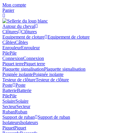
Skip
Mon compte
to
Panier
content
Autour du cheval
Clôtures
Clôtures
Equipement de cloture
Equipement de cloture
Câbles
Câbles
Enrouleur
Enrouleur
Pile
Pile
Connexion
Connexion
Piquet terre
Piquet terre
Plaquette signalisation
Plaquette signalisation
Poignée isolante
Poignée isolante
Testeur de clôture
Testeur de clôture
Poste
Poste
Batterie
Batterie
Pile
Pile
Solaire
Solaire
Secteur
Secteur
Ruban
Ruban
Support de ruban
Support de ruban
Isolateurs
Isolateurs
Piquet
Piquet