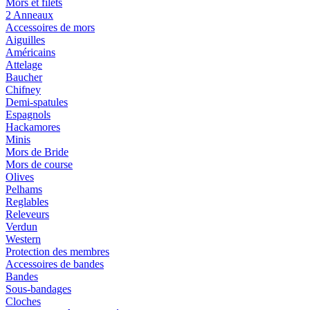
Mors et filets
2 Anneaux
Accessoires de mors
Aiguilles
Américains
Attelage
Baucher
Chifney
Demi-spatules
Espagnols
Hackamores
Minis
Mors de Bride
Mors de course
Olives
Pelhams
Reglables
Releveurs
Verdun
Western
Protection des membres
Accessoires de bandes
Bandes
Sous-bandages
Cloches