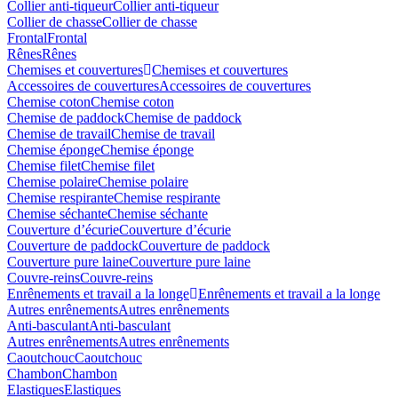
Collier anti-tiqueur
Collier anti-tiqueur
Collier de chasse
Collier de chasse
Frontal
Frontal
Rênes
Rênes
Chemises et couvertures
Chemises et couvertures
Accessoires de couvertures
Accessoires de couvertures
Chemise coton
Chemise coton
Chemise de paddock
Chemise de paddock
Chemise de travail
Chemise de travail
Chemise éponge
Chemise éponge
Chemise filet
Chemise filet
Chemise polaire
Chemise polaire
Chemise respirante
Chemise respirante
Chemise séchante
Chemise séchante
Couverture d’écurie
Couverture d’écurie
Couverture de paddock
Couverture de paddock
Couverture pure laine
Couverture pure laine
Couvre-reins
Couvre-reins
Enrênements et travail a la longe
Enrênements et travail a la longe
Autres enrênements
Autres enrênements
Anti-basculant
Anti-basculant
Autres enrênements
Autres enrênements
Caoutchouc
Caoutchouc
Chambon
Chambon
Elastiques
Elastiques