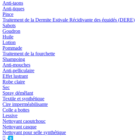
Anti-taons
Anti-tiques
Pince
Traitement de la Dermite Estivale Récidivante des équidés (DERE)
Sabots
Goudron
Huile
Lotion
Pommade
Traitement de la fourchette
Shampoing
Anti-mouches
Anti-pelliculaire
Effet lustrant
Robe claire
Sec
Spray démêlant
Textile et synthétique
Cire imperméabilisante
Colle a bottes
Lessive
Nettoyant caoutchouc
Nettoyant casque
Nettoyant pour selle synthétique
0