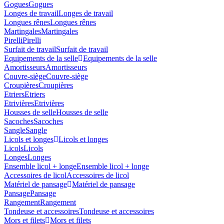
Gogues
Gogues
Longes de travail
Longes de travail
Longues rênes
Longues rênes
Martingales
Martingales
Pirelli
Pirelli
Surfait de travail
Surfait de travail
Equipements de la selle
Equipements de la selle
Amortisseurs
Amortisseurs
Couvre-siège
Couvre-siège
Croupières
Croupières
Etriers
Etriers
Etrivières
Etrivières
Housses de selle
Housses de selle
Sacoches
Sacoches
Sangle
Sangle
Licols et longes
Licols et longes
Licols
Licols
Longes
Longes
Ensemble licol + longe
Ensemble licol + longe
Accessoires de licol
Accessoires de licol
Matériel de pansage
Matériel de pansage
Pansage
Pansage
Rangement
Rangement
Tondeuse et accessoires
Tondeuse et accessoires
Mors et filets
Mors et filets