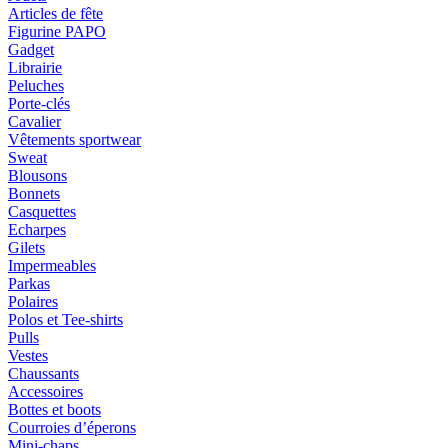
Articles de fête
Figurine PAPO
Gadget
Librairie
Peluches
Porte-clés
Cavalier
Vêtements sportwear
Sweat
Blousons
Bonnets
Casquettes
Echarpes
Gilets
Impermeables
Parkas
Polaires
Polos et Tee-shirts
Pulls
Vestes
Chaussants
Accessoires
Bottes et boots
Courroies d’éperons
Mini-chaps