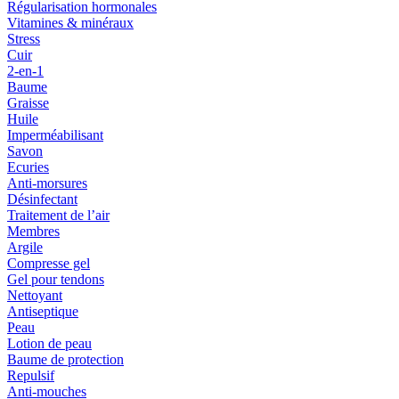
Régularisation hormonales
Vitamines & minéraux
Stress
Cuir
2-en-1
Baume
Graisse
Huile
Imperméabilisant
Savon
Ecuries
Anti-morsures
Désinfectant
Traitement de l’air
Membres
Argile
Compresse gel
Gel pour tendons
Nettoyant
Antiseptique
Peau
Lotion de peau
Baume de protection
Repulsif
Anti-mouches