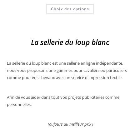
page
Ce
du
Choix des options
produit
produit
a
plusieurs
variations.
Les
options
peuvent
La sellerie du loup blanc
être
choisies
sur
la
page
du
La sellerie du loup blanc est une sellerie en ligne indépendante,
produit
nous vous proposons une gammes pour cavaliers ou particuliers
comme pour vos chevaux avec un service d'impression textile.
Afin de vous aider dans tout vos projets publicitaires comme
personnelles.
Toujours au meilleur prix !