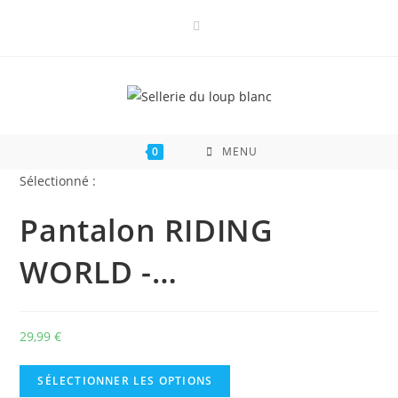
Skip
to
content
0
MENU
Sélectionné :
Pantalon RIDING
WORLD -…
29,99
€
SÉLECTIONNER LES OPTIONS