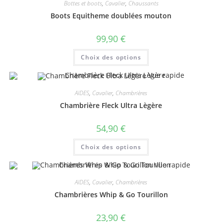
Bottes et boots
,
Cavalier
,
Chaussants
Boots Equitheme doublées mouton
99,90
€
Ce
Choix des options
produit
a
plusieurs
Vue rapide
variations.
Les
AIDES
,
Cavalier
,
Chambrières
options
peuvent
Chambrière Fleck Ultra Lègère
être
choisies
sur
54,90
€
la
page
Ce
du
Choix des options
produit
produit
a
plusieurs
Vue rapide
variations.
Les
AIDES
,
Cavalier
,
Chambrières
options
peuvent
Chambrières Whip & Go Tourillon
être
choisies
sur
23,90
€
la