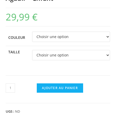
29,99
€
COULEUR
TAILLE
quantité
AJOUTER AU PANIER
de
Pantalon
RIDING
UGS :
ND
WORLD