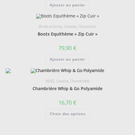
Ajouter au panier
Bottes et boots
,
Cavalier
,
Chaussants
Boots Equithème « Zip Cuir »
79,90
€
Ajouter au panier
AIDES
,
Cavalier
,
Chambrières
Chambrière Whip & Go Polyamide
16,70
€
Ce
Choix des options
produit
a
plusieurs
variations.
Les