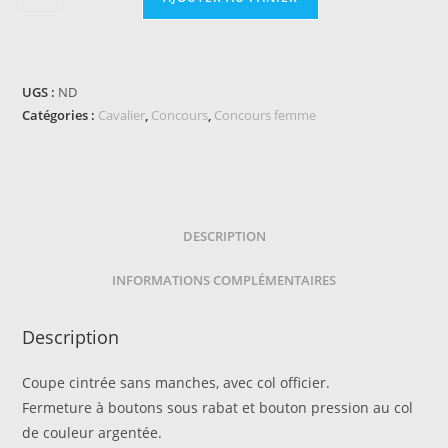
de
Polo
EQUITHÈME
Mesh,
UGS :
ND
sans
Catégories :
Cavalier
,
Concours
,
Concours femme
manches
DESCRIPTION
INFORMATIONS COMPLÉMENTAIRES
Description
Coupe cintrée sans manches, avec col officier.
Fermeture à boutons sous rabat et bouton pression au col
de couleur argentée.