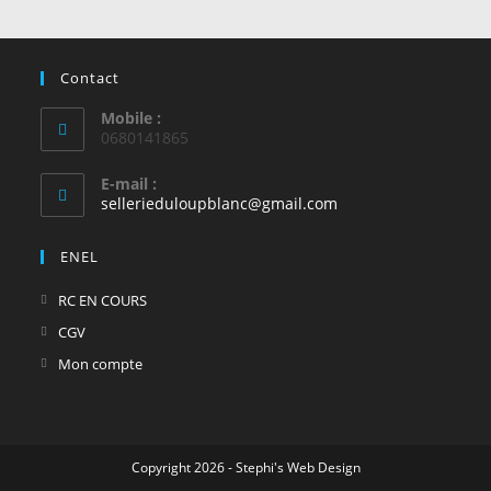
Contact
Mobile :
0680141865
E-mail :
S’ouvre
sellerieduloupblanc@gmail.com
dans
votre
ENEL
application
S’ouvre
RC EN COURS
dans
S’ouvre
CGV
un
dans
S’ouvre
Mon compte
nouvel
un
dans
onglet
nouvel
un
onglet
nouvel
Copyright 2026 - Stephi's Web Design
onglet