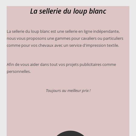
options
peuvent
La sellerie du loup blanc
être
choisies
sur
la
page
du
La sellerie du loup blanc est une sellerie en ligne indépendante,
produit
nous vous proposons une gammes pour cavaliers ou particuliers
comme pour vos chevaux avec un service d'impression textile.
Afin de vous aider dans tout vos projets publicitaires comme
personnelles.
Toujours au meilleur prix !