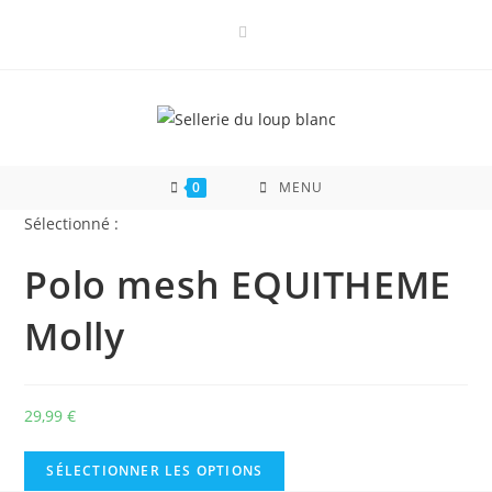
Skip
to
content
0
MENU
Sélectionné :
Polo mesh EQUITHEME
Molly
29,99
€
SÉLECTIONNER LES OPTIONS