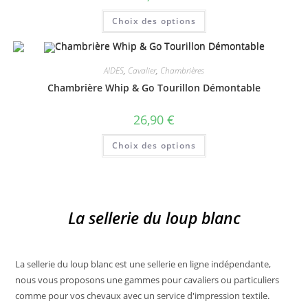
Ce
Choix des options
produit
a
plusieurs
variations.
Les
AIDES
,
Cavalier
,
Chambrières
options
peuvent
Chambrière Whip & Go Tourillon Démontable
être
choisies
sur
26,90
€
la
page
Ce
du
Choix des options
produit
produit
a
plusieurs
variations.
Les
options
peuvent
La sellerie du loup blanc
être
choisies
sur
la
page
du
La sellerie du loup blanc est une sellerie en ligne indépendante,
produit
nous vous proposons une gammes pour cavaliers ou particuliers
comme pour vos chevaux avec un service d'impression textile.