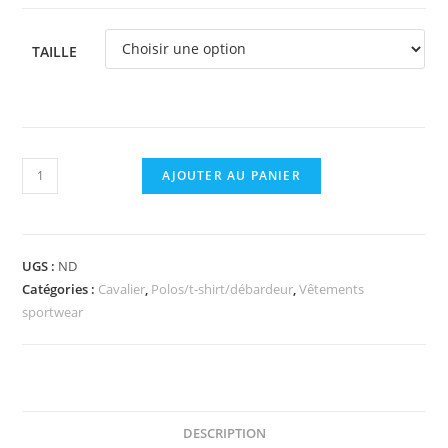
TAILLE
quantité
AJOUTER AU PANIER
de
Polo
mesh
UGS :
ND
EQUITHEME
Catégories :
Cavalier
,
Polos/t-shirt/débardeur
,
Vêtements
Molly
sportwear
DESCRIPTION