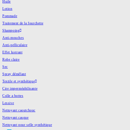
Huile
Lotion
Pommade
Traitement de la fourchette
Shampoing
Anti-mouches
Anti-pelliculaire
Effet lustrant
Robe claire
Sec
Spray démêlant
Textile et synthétique
Cire imperméabilisante
Colle a bottes
Lessive
Nettoyant caoutchouc
Nettoyant casque
Nettoyant pour selle synthétique