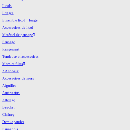
Licols
Longes
Ensemble licol + longe
Accessoires de licol
Matériel de pansage
Pansage
Rangement
Tondeuse et accessoires
Mors et filets
2 Anneaux
Accessoires de mors
Aiguilles
Américains
Attelage
Baucher
Chifney
Demi-spatules
Espagnols