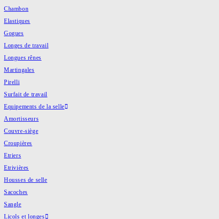
Chambon
Elastiques
Gogues
Longes de travail
Longues rênes
Martingales
Pirelli
Surfait de travail
Equipements de la selle
Amortisseurs
Couvre-siège
Croupières
Etriers
Etrivières
Housses de selle
Sacoches
Sangle
Licols et longes