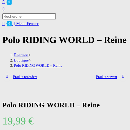
0
Toggle
website
Press
search
Escape
Menu
Fermer
0
to
Polo RIDING WORLD – Reine
close
the
search
Accueil
>
panel.
Boutique
>
Polo RIDING WORLD – Reine
Produit précédent
Produit suivant
Polo RIDING WORLD – Reine
19,99
€