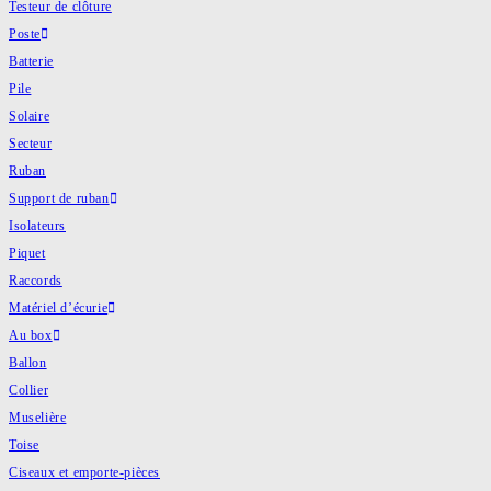
Testeur de clôture
Poste
Batterie
Pile
Solaire
Secteur
Ruban
Support de ruban
Isolateurs
Piquet
Raccords
Matériel d’écurie
Au box
Ballon
Collier
Muselière
Toise
Ciseaux et emporte-pièces