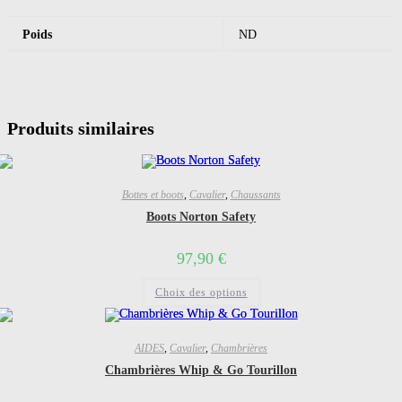
Poids
ND
Produits similaires
Bottes et boots
,
Cavalier
,
Chaussants
Boots Norton Safety
97,90
€
Ce
Choix des options
produit
a
plusieurs
variations.
Les
AIDES
,
Cavalier
,
Chambrières
options
Chambrières Whip & Go Tourillon
peuvent
être
choisies