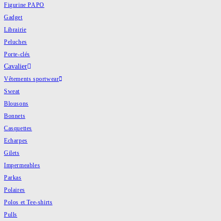
Figurine PAPO
Gadget
Librairie
Peluches
Porte-clés
Cavalier
Vêtements sportwear
Sweat
Blousons
Bonnets
Casquettes
Echarpes
Gilets
Impermeables
Parkas
Polaires
Polos et Tee-shirts
Pulls