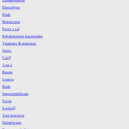
Démangeaison
Electrolytes
Huile
Magnésium
Pierre a sel
Régularisation hormonales
Vitamines & minéraux
Stress
Cuir
2-en-1
Baume
Graisse
Huile
Imperméabilisant
Savon
Ecuries
Anti-morsures
Désinfectant