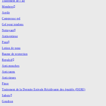
Traitement de l’air
Membres
Argile
Compresse gel
Gel pour tendons
Nettoyant
Antiseptique
Peau
Lotion de peau
Baume de protection
Repulsif
Anti-mouches
Anti-taons
Anti-tiques
Pince
Traitement de la Dermite Estivale Récidivante des équidés (DERE)
Sabots
Goudron