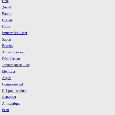
Cuir
2-en-1
Baume
Graisse
Huile
Imperméabilisant
Savon
Ecuries
Anti-morsures
Désinfectant
Traitement de l’air
Membres
Argile
Compresse gel
Gel pour tendons
Nettoyant
Antiseptique
Peau