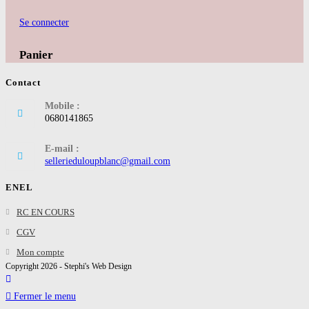
Se connecter
Panier
Contact
Mobile :
0680141865
E-mail :
S’ouvre
sellerieduloupblanc@gmail.com
dans
votre
ENEL
application
S’ouvre
RC EN COURS
dans
S’ouvre
CGV
un
dans
S’ouvre
Mon compte
nouvel
un
Copyright 2026 - Stephi's Web Design
dans
onglet
nouvel
un
Fermer le menu
onglet
nouvel