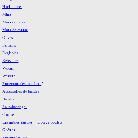
Hackamores
Minis
Mors de Bride
Mors de course
Olives
Pelhams
Reglables
Releveurs
Verdun
Western
Protection des membres
Accessoires de bandes
Bandes
Sous-bandages
Cloches
Ensembles guêtres + protège-boulets
Guêtres
Protège-boulets