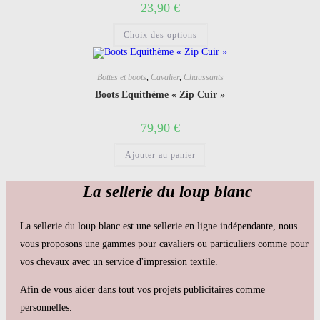
sur
23,90
€
la
page
Ce
du
Choix des options
produit
produit
a
plusieurs
variations.
Les
Bottes et boots
,
Cavalier
,
Chaussants
options
Boots Equithème « Zip Cuir »
peuvent
être
choisies
79,90
€
sur
la
page
Ajouter au panier
du
produit
La sellerie du loup blanc
La sellerie du loup blanc est une sellerie en ligne indépendante, nous
vous proposons une gammes pour cavaliers ou particuliers comme pour
vos chevaux avec un service d'impression textile.
Afin de vous aider dans tout vos projets publicitaires comme
personnelles.