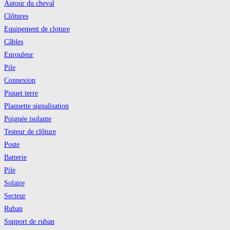
Autour du cheval
onglet
Clôtures
Equipement de cloture
Câbles
Enrouleur
Pile
Connexion
Piquet terre
Plaquette signalisation
Poignée isolante
Testeur de clôture
Poste
Batterie
Pile
Solaire
Secteur
Ruban
Support de ruban