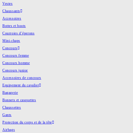
Vestes
Chaussants
Accessoires
Bottes et boots
Courroies d’éperons
Mini-chaps
Concours
Concours femme
Concours homme
Concours junior
Accessoires de concours
Equipement du cavalier
Bagagerie
Bonnets et casquettes
Chaussettes
Gants
Protection du corps et de la tête
Airbags