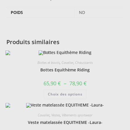
POIDS
ND
Produits similaires
Bottes et boots
,
Cavalier
,
Chaussants
Bottes Equithème Riding
Plage
65,90
€
–
78,90
€
de
prix :
Ce
Choix des options
65,90 €
produit
à
a
78,90 €
plusieurs
variations.
Les
Cavalier
,
Vestes
,
Vêtements sportwear
options
peuvent
Veste matelassée EQUITHEME -Laura-
être
choisies