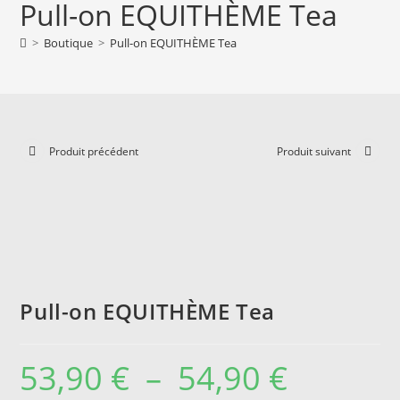
Pull-on EQUITHÈME Tea
54,90 €
>
Boutique
>
Pull-on EQUITHÈME Tea
Produit précédent
Produit suivant
Pull-on EQUITHÈME Tea
53,90
€
–
54,90
€
Plage
de
prix :