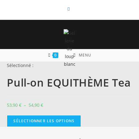
Skip
to
content
0
MENU
Sélectionné :
Pull-on EQUITHÈME Tea
Plage
53,90
€
–
54,90
€
de
prix :
SÉLECTIONNER LES OPTIONS
53,90 €
à