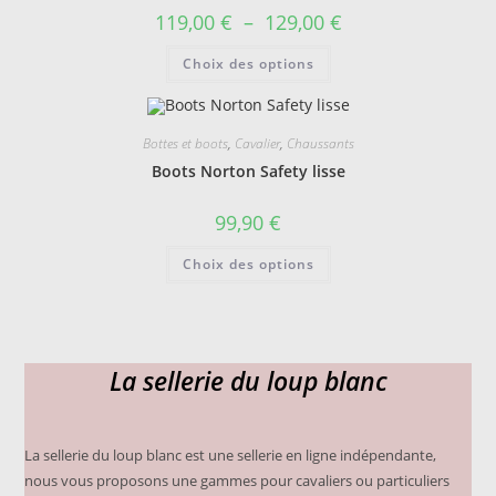
sur
Plage
119,00
€
–
129,00
€
la
de
page
prix :
Ce
du
Choix des options
119,00 €
produit
produit
à
a
129,00 €
plusieurs
variations.
Les
Bottes et boots
,
Cavalier
,
Chaussants
options
peuvent
Boots Norton Safety lisse
être
choisies
sur
99,90
€
la
page
Ce
du
Choix des options
produit
produit
a
plusieurs
variations.
Les
options
peuvent
La sellerie du loup blanc
être
choisies
sur
la
page
du
La sellerie du loup blanc est une sellerie en ligne indépendante,
produit
nous vous proposons une gammes pour cavaliers ou particuliers