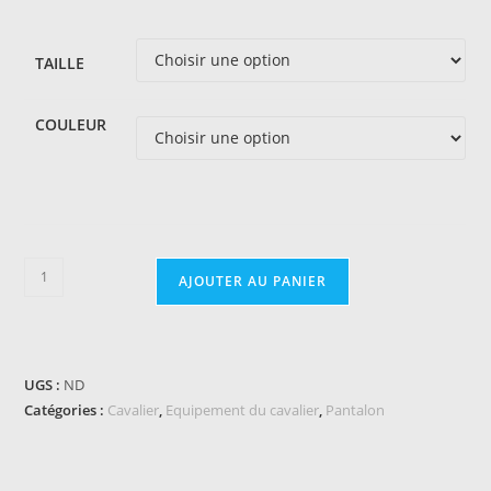
53,90 €
à
54,90 €
TAILLE
COULEUR
quantité
AJOUTER AU PANIER
de
Pull-
on
EQUITHÈME
UGS :
ND
Tea
Catégories :
Cavalier
,
Equipement du cavalier
,
Pantalon