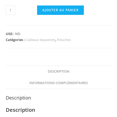
quantité
AJOUTER AU PANIER
de
Set
Mini
UGS :
ND
accessoires
Catégories :
Cadeaux équestres
,
Peluches
PONY
ACADEMY
DESCRIPTION
INFORMATIONS COMPLÉMENTAIRES
Description
Description