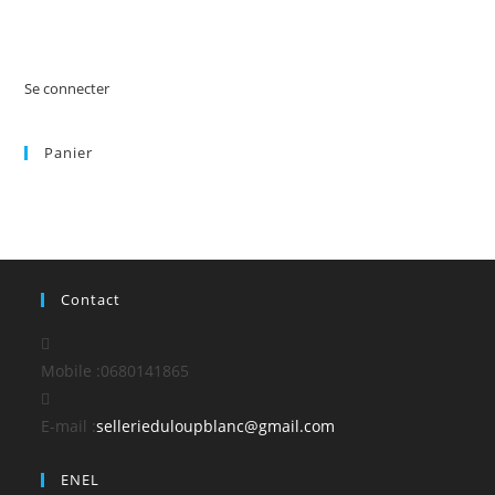
Se connecter
Panier
Contact
Mobile :
0680141865
S’ouvre
E-mail :
sellerieduloupblanc@gmail.com
dans
ENEL
votre