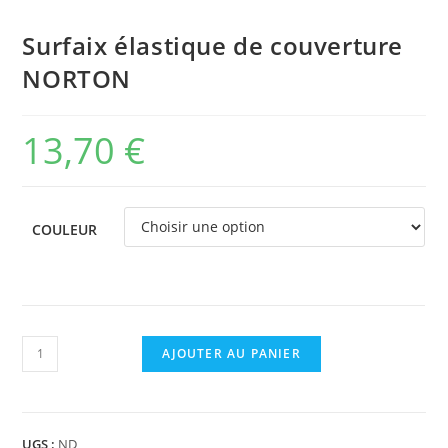
Surfaix élastique de couverture
NORTON
13,70
€
COULEUR
quantité
AJOUTER AU PANIER
de
Surfaix
élastique
UGS :
ND
de