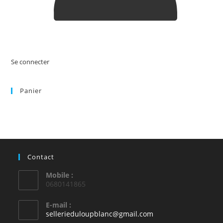
Se connecter
Panier
Contact
Mobile :
0680141865
E-mail :
S’ouvre
sellerieduloupblanc@gmail.com
dans