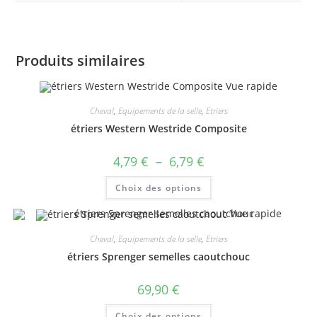
Produits similaires
Vue rapide
Cheval
,
Equipements de la selle
,
Etriers
étriers Western Westride Composite
Plage
4,79
€
–
6,79
€
de
prix :
Ce
Choix des options
4,79 €
produit
à
a
6,79 €
plusieurs
Vue rapide
variations.
Les
Cheval
,
Equipements de la selle
,
Etriers
options
peuvent
étriers Sprenger semelles caoutchouc
être
choisies
sur
69,90
€
la
page
Ce
du
Choix des options