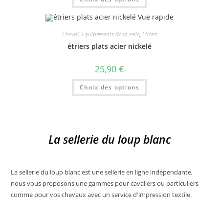
produit
produit
a
plusieurs
Vue rapide
variations.
Les
Cheval
,
Equipements de la selle
,
Etriers
options
peuvent
étriers plats acier nickelé
être
choisies
sur
25,90
€
la
page
Ce
du
Choix des options
produit
produit
a
plusieurs
variations.
Les
options
peuvent
La sellerie du loup blanc
être
choisies
sur
la
page
du
La sellerie du loup blanc est une sellerie en ligne indépendante,
produit
nous vous proposons une gammes pour cavaliers ou particuliers
comme pour vos chevaux avec un service d'impression textile.