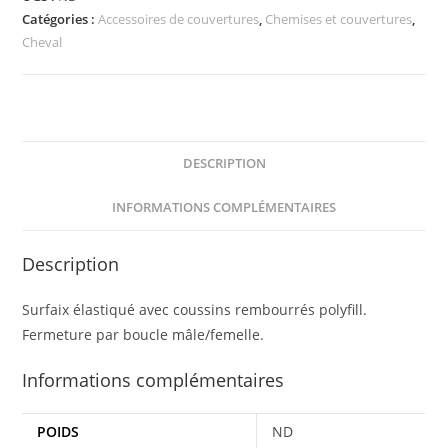
Catégories :
Accessoires de couvertures
,
Chemises et couvertures
,
couverture
Cheval
NORTON
DESCRIPTION
INFORMATIONS COMPLÉMENTAIRES
Description
Surfaix élastiqué avec coussins rembourrés polyfill.
Fermeture par boucle mâle/femelle.
Informations complémentaires
POIDS
ND