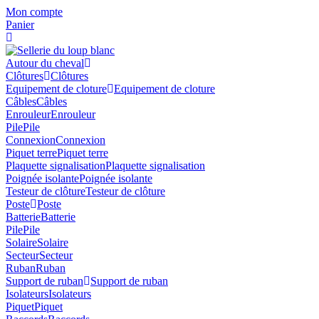
Skip
Mon compte
to
Panier
content
Autour du cheval
Clôtures
Clôtures
Equipement de cloture
Equipement de cloture
Câbles
Câbles
Enrouleur
Enrouleur
Pile
Pile
Connexion
Connexion
Piquet terre
Piquet terre
Plaquette signalisation
Plaquette signalisation
Poignée isolante
Poignée isolante
Testeur de clôture
Testeur de clôture
Poste
Poste
Batterie
Batterie
Pile
Pile
Solaire
Solaire
Secteur
Secteur
Ruban
Ruban
Support de ruban
Support de ruban
Isolateurs
Isolateurs
Piquet
Piquet