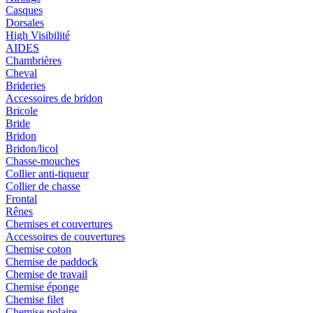
Casques
Dorsales
High Visibilité
AIDES
Chambrières
Cheval
Brideries
Accessoires de bridon
Bricole
Bride
Bridon
Bridon/licol
Chasse-mouches
Collier anti-tiqueur
Collier de chasse
Frontal
Rênes
Chemises et couvertures
Accessoires de couvertures
Chemise coton
Chemise de paddock
Chemise de travail
Chemise éponge
Chemise filet
Chemise polaire