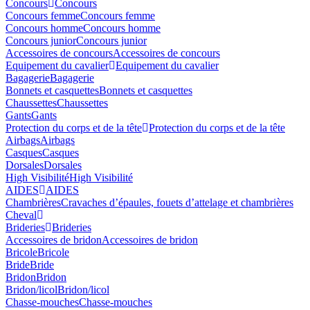
Concours
Concours
Concours femme
Concours femme
Concours homme
Concours homme
Concours junior
Concours junior
Accessoires de concours
Accessoires de concours
Equipement du cavalier
Equipement du cavalier
Bagagerie
Bagagerie
Bonnets et casquettes
Bonnets et casquettes
Chaussettes
Chaussettes
Gants
Gants
Protection du corps et de la tête
Protection du corps et de la tête
Airbags
Airbags
Casques
Casques
Dorsales
Dorsales
High Visibilité
High Visibilité
AIDES
AIDES
Chambrières
Cravaches d’épaules, fouets d’attelage et chambrières
Cheval
Brideries
Brideries
Accessoires de bridon
Accessoires de bridon
Bricole
Bricole
Bride
Bride
Bridon
Bridon
Bridon/licol
Bridon/licol
Chasse-mouches
Chasse-mouches