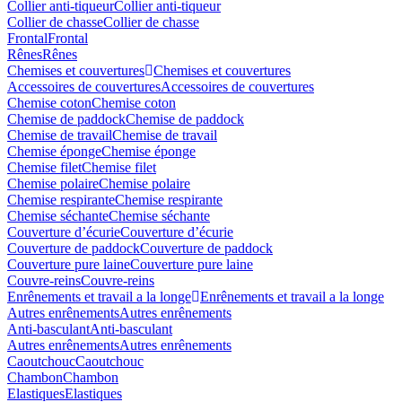
Collier anti-tiqueur
Collier anti-tiqueur
Collier de chasse
Collier de chasse
Frontal
Frontal
Rênes
Rênes
Chemises et couvertures
Chemises et couvertures
Accessoires de couvertures
Accessoires de couvertures
Chemise coton
Chemise coton
Chemise de paddock
Chemise de paddock
Chemise de travail
Chemise de travail
Chemise éponge
Chemise éponge
Chemise filet
Chemise filet
Chemise polaire
Chemise polaire
Chemise respirante
Chemise respirante
Chemise séchante
Chemise séchante
Couverture d’écurie
Couverture d’écurie
Couverture de paddock
Couverture de paddock
Couverture pure laine
Couverture pure laine
Couvre-reins
Couvre-reins
Enrênements et travail a la longe
Enrênements et travail a la longe
Autres enrênements
Autres enrênements
Anti-basculant
Anti-basculant
Autres enrênements
Autres enrênements
Caoutchouc
Caoutchouc
Chambon
Chambon
Elastiques
Elastiques