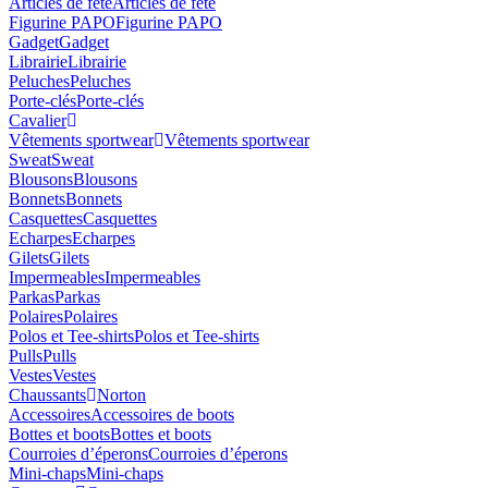
Articles de fête
Articles de fête
Figurine PAPO
Figurine PAPO
Gadget
Gadget
Librairie
Librairie
Peluches
Peluches
Porte-clés
Porte-clés
Cavalier
Vêtements sportwear
Vêtements sportwear
Sweat
Sweat
Blousons
Blousons
Bonnets
Bonnets
Casquettes
Casquettes
Echarpes
Echarpes
Gilets
Gilets
Impermeables
Impermeables
Parkas
Parkas
Polaires
Polaires
Polos et Tee-shirts
Polos et Tee-shirts
Pulls
Pulls
Vestes
Vestes
Chaussants
Norton
Accessoires
Accessoires de boots
Bottes et boots
Bottes et boots
Courroies d’éperons
Courroies d’éperons
Mini-chaps
Mini-chaps