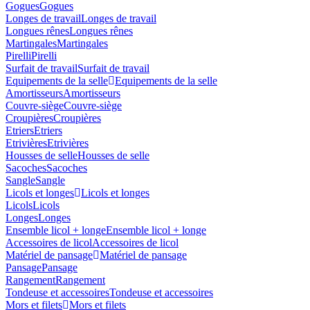
Gogues
Gogues
Longes de travail
Longes de travail
Longues rênes
Longues rênes
Martingales
Martingales
Pirelli
Pirelli
Surfait de travail
Surfait de travail
Equipements de la selle
Equipements de la selle
Amortisseurs
Amortisseurs
Couvre-siège
Couvre-siège
Croupières
Croupières
Etriers
Etriers
Etrivières
Etrivières
Housses de selle
Housses de selle
Sacoches
Sacoches
Sangle
Sangle
Licols et longes
Licols et longes
Licols
Licols
Longes
Longes
Ensemble licol + longe
Ensemble licol + longe
Accessoires de licol
Accessoires de licol
Matériel de pansage
Matériel de pansage
Pansage
Pansage
Rangement
Rangement
Tondeuse et accessoires
Tondeuse et accessoires
Mors et filets
Mors et filets