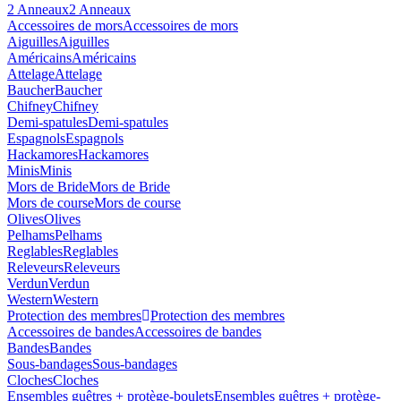
2 Anneaux
2 Anneaux
Accessoires de mors
Accessoires de mors
Aiguilles
Aiguilles
Américains
Américains
Attelage
Attelage
Baucher
Baucher
Chifney
Chifney
Demi-spatules
Demi-spatules
Espagnols
Espagnols
Hackamores
Hackamores
Minis
Minis
Mors de Bride
Mors de Bride
Mors de course
Mors de course
Olives
Olives
Pelhams
Pelhams
Reglables
Reglables
Releveurs
Releveurs
Verdun
Verdun
Western
Western
Protection des membres
Protection des membres
Accessoires de bandes
Accessoires de bandes
Bandes
Bandes
Sous-bandages
Sous-bandages
Cloches
Cloches
Ensembles guêtres + protège-boulets
Ensembles guêtres + protège-