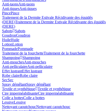
Anti-taons
Anti-taons
Anti-tiques
Anti-tiques
Pince
Pince
Traitement de la Dermite Estivale Récidivante des équidés
(DERE)
Traitement de la Dermite Estivale Récidivante des équidés
(DERE)
Sabots
Sabots
Goudron
Goudron
Huile
Huile
Lotion
Lotion
Pommade
Pommade
Traitement de la fourchette
Traitement de la fourchette
Shampoing
Shampoing
Anti-mouches
Anti-mouches
Anti-pelliculaire
Anti-pelliculaire
Effet lustrant
Effet lustrant
Robe claire
Robe claire
Sec
Sec
Spray démêlant
Spray démêlant
Textile et synthétique
Textile et synthétique
Cire imperméabilisante
Cire imperméabilisante
Colle a bottes
Colle a bottes
Lessive
Lessive
Nettoyant caoutchouc
Nettoyant caoutchouc