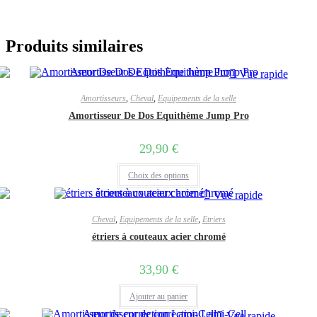
Produits similaires
Vue rapide
Amortisseurs
,
Cheval
,
Equipements de la selle
Amortisseur De Dos Equithème Jump Pro
29,90
€
Ce
Choix des options
produit
a
Vue rapide
plusieurs
variations.
Cheval
,
Equipements de la selle
,
Etriers
Les
options
étriers à couteaux acier chromé
peuvent
être
33,90
€
choisies
sur
la
Ajouter au panier
page
du
Vue rapide