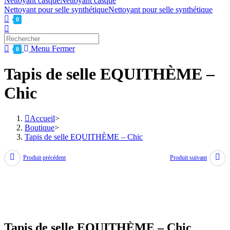
Nettoyant casque
Nettoyant casque
Nettoyant pour selle synthétique
Nettoyant pour selle synthétique
0
Toggle
website
Press
search
Escape
Menu
Fermer
0
to
close
Tapis de selle EQUITHÈME –
the
search
Chic
panel.
Accueil
>
Boutique
>
Tapis de selle EQUITHÈME – Chic
Produit précédent
Produit suivant
Tapis de selle EQUITHÈME – Chic