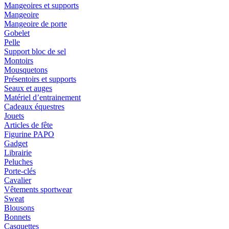
Mangeoires et supports
Mangeoire
Mangeoire de porte
Gobelet
Pelle
Support bloc de sel
Montoirs
Mousquetons
Présentoirs et supports
Seaux et auges
Matériel d’entrainement
Cadeaux équestres
Jouets
Articles de fête
Figurine PAPO
Gadget
Librairie
Peluches
Porte-clés
Cavalier
Vêtements sportwear
Sweat
Blousons
Bonnets
Casquettes