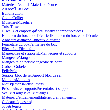
Raccords
Raccords
Matériel d’écurie
Matériel d’écurie
Au box
Au Box
Ballon
Ballon
Collier
Collier
Muselière
Muselière
Toise
Toise
Ciseaux et emporte-pièces
Ciseaux et emporte-pièces
Entretien du box et de l’écurie
Entretien du box et de l’écurie
Anneaux d’attache
Anneaux d’attache
Fermeture du box
Fermeture du box
Filet a foin
Filet a foin
Mangeoires et supports
Mangeoires et supports
Mangeoire
Mangeoire
Mangeoire de porte
Mangeoire de porte
Gobelet
Gobelet
Pelle
Pelle
Support bloc de sel
Support bloc de sel
Montoirs
Montoirs
Mousquetons
Mousquetons
Présentoirs et supports
Présentoirs et supports
Seaux et auges
Seaux et auges
Matériel d’entrainement
Matériel d’entrainement
Cadeaux équestres
Jouets
Jouets