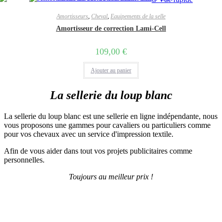
produit
Amortisseurs
,
Cheval
,
Equipements de la selle
Amortisseur de correction Lami-Cell
109,00
€
Ajouter au panier
La sellerie du loup blanc
La sellerie du loup blanc est une sellerie en ligne indépendante, nous
vous proposons une gammes pour cavaliers ou particuliers comme
pour vos chevaux avec un service d'impression textile.
Afin de vous aider dans tout vos projets publicitaires comme
personnelles.
Toujours au meilleur prix !