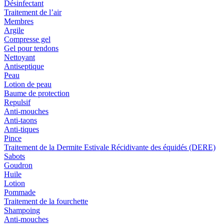
Désinfectant
Traitement de l’air
Membres
Argile
Compresse gel
Gel pour tendons
Nettoyant
Antiseptique
Peau
Lotion de peau
Baume de protection
Repulsif
Anti-mouches
Anti-taons
Anti-tiques
Pince
Traitement de la Dermite Estivale Récidivante des équidés (DERE)
Sabots
Goudron
Huile
Lotion
Pommade
Traitement de la fourchette
Shampoing
Anti-mouches