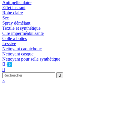
Anti-pelliculaire
Effet lustrant
Robe claire
Sec
Spray démêlant
Textile et synthétique
Cire imperméabilisante
Colle a bottes
Lessive
Nettoyant caoutchouc
Nettoyant casque
Nettoyant pour selle synthétique
0
Toggle
website
Rechercher
search
sur
×
ce
site