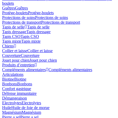
boulets
Guêtres
Guêtres
Protège-boulets
Protège-boulets
Protections de soins
Protections de soins
Protections de transport
Protections de transport
Tapis de selle
Tapis de selle
Tapis dressage
Tapis dressage
Tapis CSO
Tapis CSO
Tapis mixte
Tapis mixte
Chiens
Collier et laisse
Collier et laisse
Couverture
Couverture
Jouet pour chien
Jouet pour chien
Produits d’entretien
Compléments alimentaires
Compléments alimentaires
Articulations
Biotine
Biotine
Bonbons
Bonbons
Confort gastrique
Défense immunitaire
Démangeaison
Electrolytes
Electrolytes
Huile
Huile de foie de morue
Magnésium
Magnésium
Pierre a sel
Pierre a sel