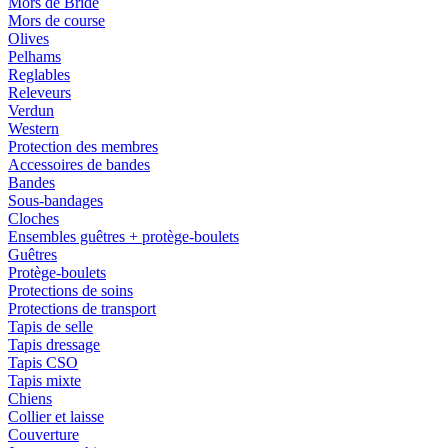
Mors de Bride
Mors de course
Olives
Pelhams
Reglables
Releveurs
Verdun
Western
Protection des membres
Accessoires de bandes
Bandes
Sous-bandages
Cloches
Ensembles guêtres + protège-boulets
Guêtres
Protège-boulets
Protections de soins
Protections de transport
Tapis de selle
Tapis dressage
Tapis CSO
Tapis mixte
Chiens
Collier et laisse
Couverture