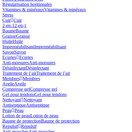
Régularisation hormonales
Vitamines & minéraux
Vitamines & minéraux
Stress
Cuir
Cuir
2-en-1
2-en-1
Baume
Baume
Graisse
Graisse
Huile
Huile
Imperméabilisant
Imperméabilisant
Savon
Savon
Ecuries
Ecuries
Anti-morsures
Anti-morsures
Désinfectant
Désinfectant
Traitement de l’air
Traitement de l’air
Membres
Membres
Argile
Argile
Compresse gel
Compresse gel
Gel pour tendons
Gel pour tendons
Nettoyant
Nettoyant
Antiseptique
Antiseptique
Peau
Peau
Lotion de peau
Lotion de peau
Baume de protection
Baume de protection
Repulsif
Repulsif
Anti-mouches
Anti-mouches