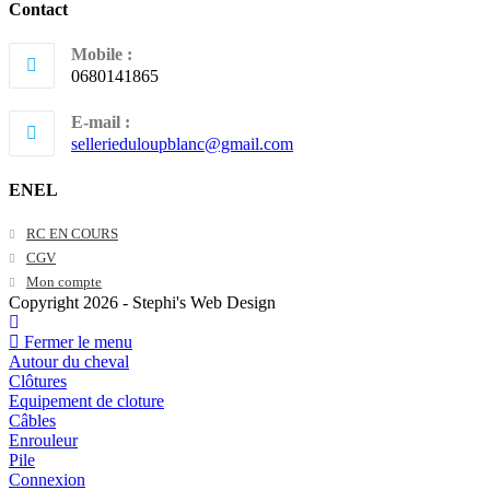
Contact
Mobile :
0680141865
E-mail :
S’ouvre
sellerieduloupblanc@gmail.com
dans
votre
ENEL
application
S’ouvre
RC EN COURS
dans
S’ouvre
CGV
un
dans
S’ouvre
Mon compte
nouvel
un
dans
Copyright 2026 - Stephi's Web Design
onglet
nouvel
un
onglet
nouvel
Fermer le menu
onglet
Autour du cheval
Clôtures
Equipement de cloture
Câbles
Enrouleur
Pile
Connexion