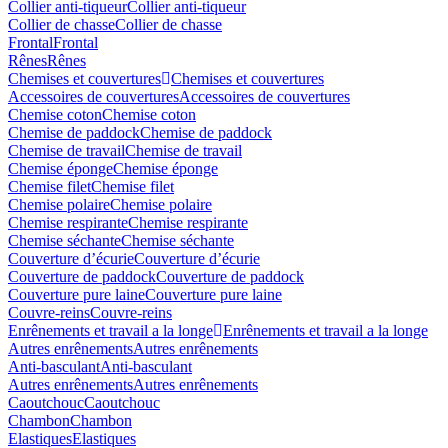
Collier anti-tiqueur
Collier anti-tiqueur
Collier de chasse
Collier de chasse
Frontal
Frontal
Rênes
Rênes
Chemises et couvertures
Chemises et couvertures
Accessoires de couvertures
Accessoires de couvertures
Chemise coton
Chemise coton
Chemise de paddock
Chemise de paddock
Chemise de travail
Chemise de travail
Chemise éponge
Chemise éponge
Chemise filet
Chemise filet
Chemise polaire
Chemise polaire
Chemise respirante
Chemise respirante
Chemise séchante
Chemise séchante
Couverture d’écurie
Couverture d’écurie
Couverture de paddock
Couverture de paddock
Couverture pure laine
Couverture pure laine
Couvre-reins
Couvre-reins
Enrênements et travail a la longe
Enrênements et travail a la longe
Autres enrênements
Autres enrênements
Anti-basculant
Anti-basculant
Autres enrênements
Autres enrênements
Caoutchouc
Caoutchouc
Chambon
Chambon
Elastiques
Elastiques