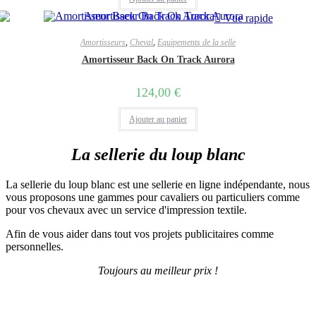
page
Vue rapide
du
produit
Amortisseurs
,
Cheval
,
Equipements de la selle
Amortisseur Back On Track Aurora
124,00
€
Ajouter au panier
La sellerie du loup blanc
La sellerie du loup blanc est une sellerie en ligne indépendante, nous
vous proposons une gammes pour cavaliers ou particuliers comme
pour vos chevaux avec un service d'impression textile.
Afin de vous aider dans tout vos projets publicitaires comme
personnelles.
Toujours au meilleur prix !