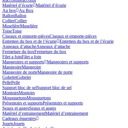
Raccords
Raccords
Matériel d’écurie
Matériel d’écurie
Au box
Au Box
Ballon
Ballon
Collier
Collier
Muselière
Muselière
Toise
Toise
Ciseaux et emporte-pièces
Ciseaux et emporte-pièces
Entretien du box et de l’écurie
Entretien du box et de l’écurie
Anneaux d’attache
Anneaux d’attache
Fermeture du box
Fermeture du box
Filet a foin
Filet a foin
Mangeoires et supports
Mangeoires et supports
Mangeoire
Mangeoire
Mangeoire de porte
Mangeoire de porte
Gobelet
Gobelet
Pelle
Pelle
Support bloc de sel
Support bloc de sel
Montoirs
Montoirs
Mousquetons
Mousquetons
Présentoirs et supports
Présentoirs et supports
Seaux et auges
Seaux et auges
Matériel d’entrainement
Matériel d’entrainement
Cadeaux équestres
Jouets
Jouets