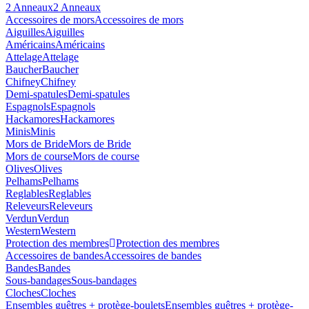
2 Anneaux
2 Anneaux
Accessoires de mors
Accessoires de mors
Aiguilles
Aiguilles
Américains
Américains
Attelage
Attelage
Baucher
Baucher
Chifney
Chifney
Demi-spatules
Demi-spatules
Espagnols
Espagnols
Hackamores
Hackamores
Minis
Minis
Mors de Bride
Mors de Bride
Mors de course
Mors de course
Olives
Olives
Pelhams
Pelhams
Reglables
Reglables
Releveurs
Releveurs
Verdun
Verdun
Western
Western
Protection des membres
Protection des membres
Accessoires de bandes
Accessoires de bandes
Bandes
Bandes
Sous-bandages
Sous-bandages
Cloches
Cloches
Ensembles guêtres + protège-boulets
Ensembles guêtres + protège-