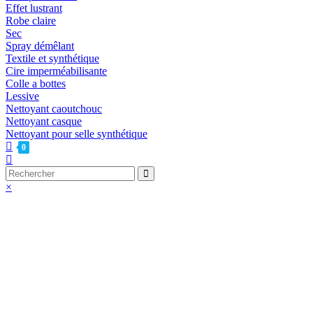
Effet lustrant
Robe claire
Sec
Spray démêlant
Textile et synthétique
Cire imperméabilisante
Colle a bottes
Lessive
Nettoyant caoutchouc
Nettoyant casque
Nettoyant pour selle synthétique
0
Toggle
website
Rechercher
search
sur
×
ce
site