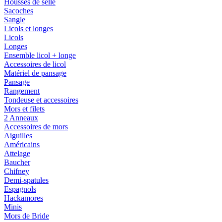
Housses de selle
Sacoches
Sangle
Licols et longes
Licols
Longes
Ensemble licol + longe
Accessoires de licol
Matériel de pansage
Pansage
Rangement
Tondeuse et accessoires
Mors et filets
2 Anneaux
Accessoires de mors
Aiguilles
Américains
Attelage
Baucher
Chifney
Demi-spatules
Espagnols
Hackamores
Minis
Mors de Bride