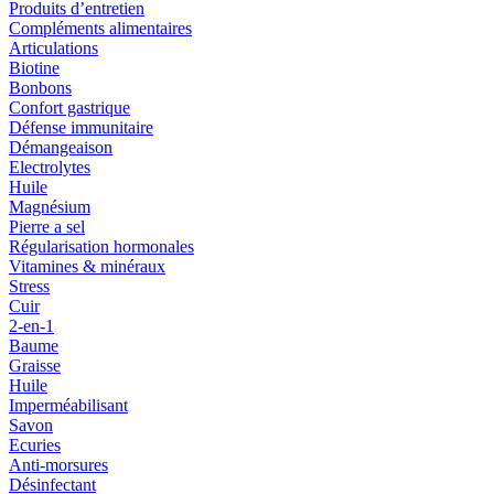
Produits d’entretien
Compléments alimentaires
Articulations
Biotine
Bonbons
Confort gastrique
Défense immunitaire
Démangeaison
Electrolytes
Huile
Magnésium
Pierre a sel
Régularisation hormonales
Vitamines & minéraux
Stress
Cuir
2-en-1
Baume
Graisse
Huile
Imperméabilisant
Savon
Ecuries
Anti-morsures
Désinfectant