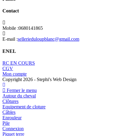
Contact
Mobile :
0680141865
S’ouvre
E-mail :
sellerieduloupblanc@gmail.com
dans
votre
ENEL
application
S’ouvre
RC EN COURS
S’ouvre
dans
CGV
dans
S’ouvre
un
Mon compte
un
dans
nouvel
Copyright 2026 - Stephi's Web Design
nouvel
un
onglet
onglet
nouvel
Fermer le menu
onglet
Autour du cheval
Clôtures
Equipement de cloture
Câbles
Enrouleur
Pile
Connexion
Piquet terre