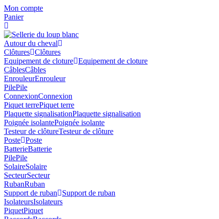
Skip
Mon compte
to
Panier
content
Autour du cheval
Clôtures
Clôtures
Equipement de cloture
Equipement de cloture
Câbles
Câbles
Enrouleur
Enrouleur
Pile
Pile
Connexion
Connexion
Piquet terre
Piquet terre
Plaquette signalisation
Plaquette signalisation
Poignée isolante
Poignée isolante
Testeur de clôture
Testeur de clôture
Poste
Poste
Batterie
Batterie
Pile
Pile
Solaire
Solaire
Secteur
Secteur
Ruban
Ruban
Support de ruban
Support de ruban
Isolateurs
Isolateurs
Piquet
Piquet