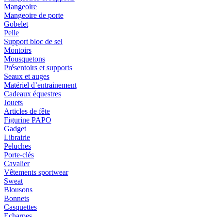
Mangeoire
Mangeoire de porte
Gobelet
Pelle
Support bloc de sel
Montoirs
Mousquetons
Présentoirs et supports
Seaux et auges
Matériel d’entrainement
Cadeaux équestres
Jouets
Articles de fête
Figurine PAPO
Gadget
Librairie
Peluches
Porte-clés
Cavalier
Vêtements sportwear
Sweat
Blousons
Bonnets
Casquettes
Echarpes