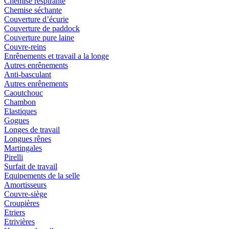
Chemise respirante
Chemise séchante
Couverture d’écurie
Couverture de paddock
Couverture pure laine
Couvre-reins
Enrênements et travail a la longe
Autres enrênements
Anti-basculant
Autres enrênements
Caoutchouc
Chambon
Elastiques
Gogues
Longes de travail
Longues rênes
Martingales
Pirelli
Surfait de travail
Equipements de la selle
Amortisseurs
Couvre-siège
Croupières
Etriers
Etrivières