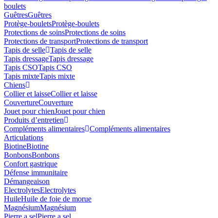
boulets
Guêtres
Guêtres
Protège-boulets
Protège-boulets
Protections de soins
Protections de soins
Protections de transport
Protections de transport
Tapis de selle
Tapis de selle
Tapis dressage
Tapis dressage
Tapis CSO
Tapis CSO
Tapis mixte
Tapis mixte
Chiens
Collier et laisse
Collier et laisse
Couverture
Couverture
Jouet pour chien
Jouet pour chien
Produits d’entretien
Compléments alimentaires
Compléments alimentaires
Articulations
Biotine
Biotine
Bonbons
Bonbons
Confort gastrique
Défense immunitaire
Démangeaison
Electrolytes
Electrolytes
Huile
Huile de foie de morue
Magnésium
Magnésium
Pierre a sel
Pierre a sel