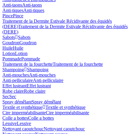
Anti-taons
Anti-taons
Anti-tiques
Anti-tiques
Pince
Pince
Traitement de la Dermite Estivale Récidivante des équidés
(DERE)
Traitement de la Dermite Estivale Récidivante des équidés
(DERE)
Sabots
Sabots
Goudron
Goudron
Huile
Huile
Lotion
Lotion
Pommade
Pommade
Traitement de la fourchette
Traitement de la fourchette
Shampoing
Shampoing
Anti-mouches
Anti-mouches
Anti-pelliculaire
Anti-pelliculaire
Effet lustrant
Effet lustrant
Robe claire
Robe claire
Sec
Sec
Spray démêlant
Spray démêlant
Textile et synthétique
Textile et synthétique
Cire imperméabilisante
Cire imperméabilisante
Colle a bottes
Colle a bottes
Lessive
Lessive
Nettoyant caoutchouc
Nettoyant caoutchouc