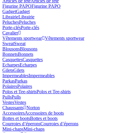
Articles de fête
Articles de fête
Figurine PAPO
Figurine PAPO
Gadget
Gadget
Librairie
Librairie
Peluches
Peluches
Porte-clés
Porte-clés
Cavalier
Vêtements sportwear
Vêtements sportwear
Sweat
Sweat
Blousons
Blousons
Bonnets
Bonnets
Casquettes
Casquettes
Echarpes
Echarpes
Gilets
Gilets
Impermeables
Impermeables
Parkas
Parkas
Polaires
Polaires
Polos et Tee-shirts
Polos et Tee-shirts
Pulls
Pulls
Vestes
Vestes
Chaussants
Norton
Accessoires
Accessoires de boots
Bottes et boots
Bottes et boots
Courroies d’éperons
Courroies d’éperons
Mini-chaps
Mini-chaps