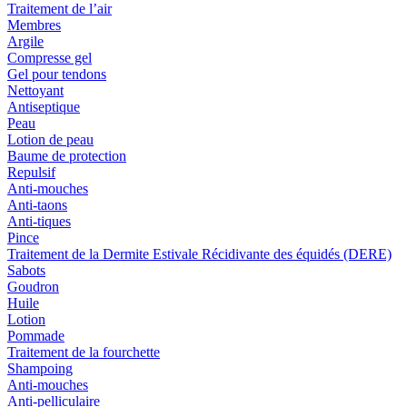
Traitement de l’air
Membres
Argile
Compresse gel
Gel pour tendons
Nettoyant
Antiseptique
Peau
Lotion de peau
Baume de protection
Repulsif
Anti-mouches
Anti-taons
Anti-tiques
Pince
Traitement de la Dermite Estivale Récidivante des équidés (DERE)
Sabots
Goudron
Huile
Lotion
Pommade
Traitement de la fourchette
Shampoing
Anti-mouches
Anti-pelliculaire