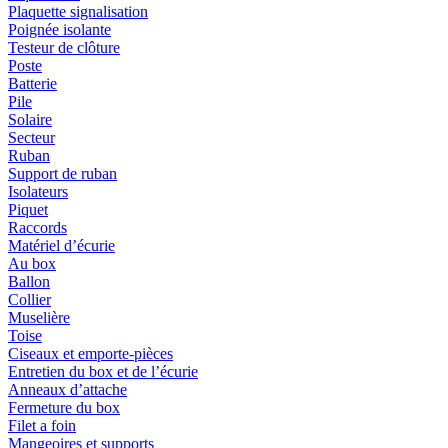
Plaquette signalisation
Poignée isolante
Testeur de clôture
Poste
Batterie
Pile
Solaire
Secteur
Ruban
Support de ruban
Isolateurs
Piquet
Raccords
Matériel d’écurie
Au box
Ballon
Collier
Muselière
Toise
Ciseaux et emporte-pièces
Entretien du box et de l’écurie
Anneaux d’attache
Fermeture du box
Filet a foin
Mangeoires et supports