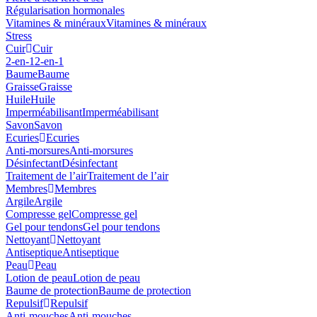
Régularisation hormonales
Vitamines & minéraux
Vitamines & minéraux
Stress
Cuir
Cuir
2-en-1
2-en-1
Baume
Baume
Graisse
Graisse
Huile
Huile
Imperméabilisant
Imperméabilisant
Savon
Savon
Ecuries
Ecuries
Anti-morsures
Anti-morsures
Désinfectant
Désinfectant
Traitement de l’air
Traitement de l’air
Membres
Membres
Argile
Argile
Compresse gel
Compresse gel
Gel pour tendons
Gel pour tendons
Nettoyant
Nettoyant
Antiseptique
Antiseptique
Peau
Peau
Lotion de peau
Lotion de peau
Baume de protection
Baume de protection
Repulsif
Repulsif
Anti-mouches
Anti-mouches