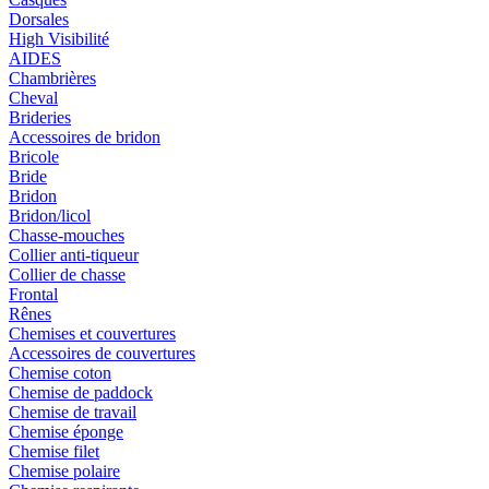
Dorsales
High Visibilité
AIDES
Chambrières
Cheval
Brideries
Accessoires de bridon
Bricole
Bride
Bridon
Bridon/licol
Chasse-mouches
Collier anti-tiqueur
Collier de chasse
Frontal
Rênes
Chemises et couvertures
Accessoires de couvertures
Chemise coton
Chemise de paddock
Chemise de travail
Chemise éponge
Chemise filet
Chemise polaire