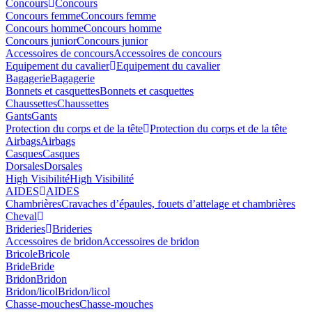
Concours
Concours
Concours femme
Concours femme
Concours homme
Concours homme
Concours junior
Concours junior
Accessoires de concours
Accessoires de concours
Equipement du cavalier
Equipement du cavalier
Bagagerie
Bagagerie
Bonnets et casquettes
Bonnets et casquettes
Chaussettes
Chaussettes
Gants
Gants
Protection du corps et de la tête
Protection du corps et de la tête
Airbags
Airbags
Casques
Casques
Dorsales
Dorsales
High Visibilité
High Visibilité
AIDES
AIDES
Chambrières
Cravaches d’épaules, fouets d’attelage et chambrières
Cheval
Brideries
Brideries
Accessoires de bridon
Accessoires de bridon
Bricole
Bricole
Bride
Bride
Bridon
Bridon
Bridon/licol
Bridon/licol
Chasse-mouches
Chasse-mouches