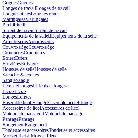
Gogues
Gogues
Longes de travail
Longes de travail
Longues rênes
Longues rênes
Martingales
Martingales
Pirelli
Pirelli
Surfait de travail
Surfait de travail
Equipements de la selle
Equipements de la selle
Amortisseurs
Amortisseurs
Couvre-siège
Couvre-siège
Croupières
Croupières
Etriers
Etriers
Etrivières
Etrivières
Housses de selle
Housses de selle
Sacoches
Sacoches
Sangle
Sangle
Licols et longes
Licols et longes
Licols
Licols
Longes
Longes
Ensemble licol + longe
Ensemble licol + longe
Accessoires de licol
Accessoires de licol
Matériel de pansage
Matériel de pansage
Pansage
Pansage
Rangement
Rangement
Tondeuse et accessoires
Tondeuse et accessoires
Mors et filets
Mors et filets