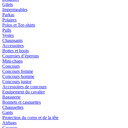
Gilets
Impermeables
Parkas
Polaires
Polos et Tee-shirts
Pulls
Vestes
Chaussants
Accessoires
Bottes et boots
Courroies d’éperons
Mini-chaps
Concours
Concours femme
Concours homme
Concours junior
Accessoires de concours
Equipement du cavalier
Bagagerie
Bonnets et casquettes
Chaussettes
Gants
Protection du corps et de la tête
Airbags
Casques