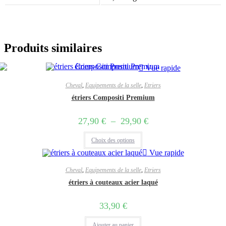
Produits similaires
Vue rapide
Cheval
,
Equipements de la selle
,
Etriers
étriers Compositi Premium
Plage
27,90
€
–
29,90
€
de
Ce
prix :
Choix des options
produit
27,90 €
a
Vue rapide
à
plusieurs
29,90 €
variations.
Cheval
,
Equipements de la selle
,
Etriers
Les
étriers à couteaux acier laqué
options
peuvent
être
33,90
€
choisies
sur
la
Ajouter au panier