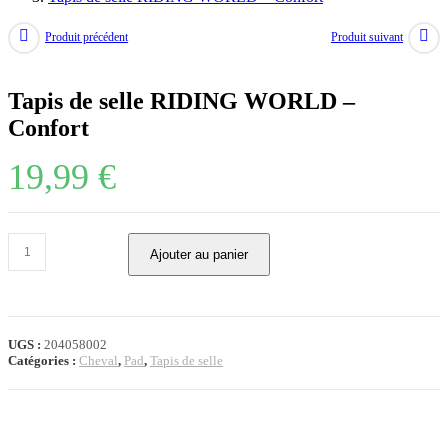
Produit précédent
Produit suivant
Tapis de selle RIDING WORLD –
Confort
19,99
€
quantité
Ajouter au panier
de
Tapis
de
selle
RIDING
UGS :
204058002
WORLD
Catégories :
Cheval
,
Pad
,
Tapis de selle
-
Confort