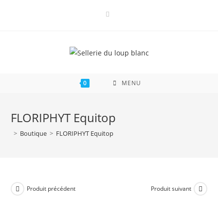
Skip
to
content
0
MENU
FLORIPHYT Equitop
>
Boutique
>
FLORIPHYT Equitop
Produit précédent
Produit suivant