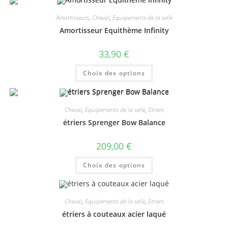
Amortisseurs
,
Cheval
,
Equipements de la selle
Amortisseur Equithème Infinity
33,90
€
Ce
Choix des options
produit
a
plusieurs
variations.
Les
Cheval
,
Equipements de la selle
,
Etriers
options
peuvent
étriers Sprenger Bow Balance
être
choisies
sur
209,00
€
la
page
Ce
du
Choix des options
produit
produit
a
plusieurs
variations.
Les
Cheval
,
Equipements de la selle
,
Etriers
options
peuvent
étriers à couteaux acier laqué
être
choisies