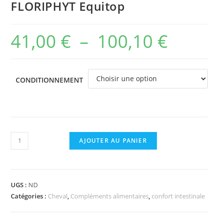
FLORIPHYT Equitop
41,00
€
–
100,10
€
Plage
de
prix :
CONDITIONNEMENT
41,00 €
à
100,10 €
quantité
AJOUTER AU PANIER
de
FLORIPHYT
Equitop
UGS :
ND
Catégories :
Cheval
,
Compléments alimentaires
,
confort intestinale