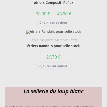
peuvent
étriers Compositi Reflex
être
choisies
sur
Plage
38,90
€
–
43,90
€
la
de
page
prix :
Ce
du
Choix des options
38,90 €
produit
produit
à
a
43,90 €
plusieurs
variations.
Les
Cheval
,
Equipements de la selle
,
Etriers
options
peuvent
étriers Randol’s pour selle stock
être
choisies
sur
26,70
€
la
page
du
Ajouter au panier
produit
La sellerie du loup blanc