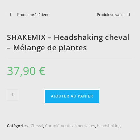
Produit précédent
Produit suivant
SHAKEMIX – Headshaking cheval
– Mélange de plantes
37,90
€
quantité
AJOUTER AU PANIER
de
SHAKEMIX
–
Headshaking
Catégories :
Cheval
,
Compléments alimentaires
,
headshaking
cheval
–