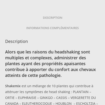
Mélange
de
plantes
DESCRIPTION
INFORMATIONS COMPLÉMENTAIRES
Description
Alors que les raisons du headshaking sont
multiples et complexes, administrer des
plantes ayant des propriétés apaisantes
contribue à apporter du confort aux chevaux
atteints de cette pathologie.
Shakemix
est un mélange de 10 plantes qui contribue à
atténuer les symptômes de head shaking : PLANTAIN –
ORTIE – EUPHRAISIE – GINKGO – CASSIS – VERGERETTE DU
CANADA – ELEUTHEROCOQUE – HOUBLON – ESCHOLTZIA –